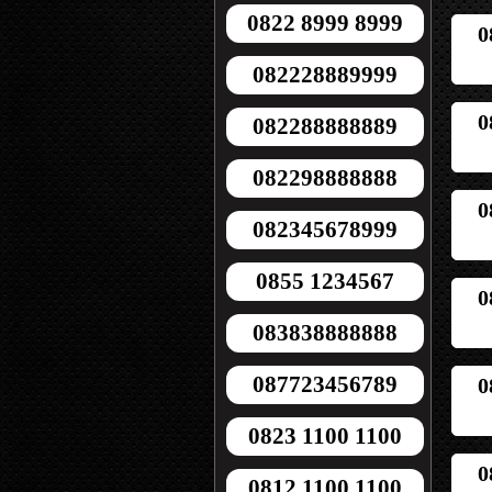
0822 8999 8999
0
082228889999
0
082288888889
082298888888
0
082345678999
0855 1234567
0
083838888888
087723456789
0
0823 1100 1100
0
0812 1100 1100