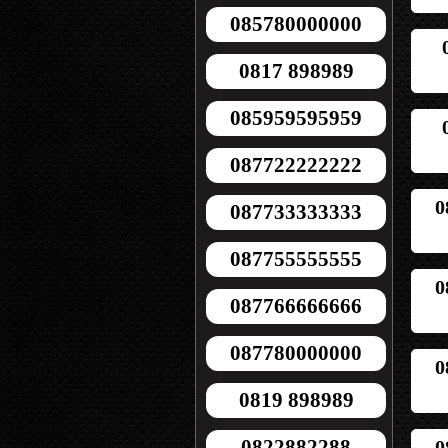
085780000000
0817 898989
085959595959
087722222222
0
087733333333
087755555555
0
087766666666
087780000000
0
0819 898989
0822882288
0