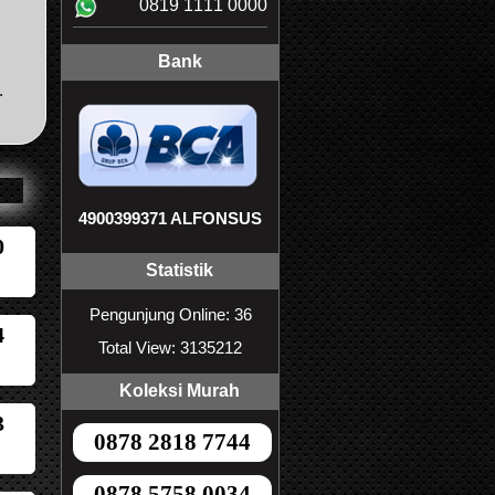
0819 1111 0000
Bank
.
4900399371 ALFONSUS
0
Statistik
Pengunjung Online: 36
4
Total View: 3135212
Koleksi Murah
3
0878 2818 7744
0878 5758 0034