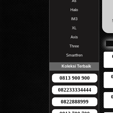
As
Halo
IM3
XL
Axis
Three
Smartfren
Koleksi Terbaik
0813 900 900
082233334444
0822888999