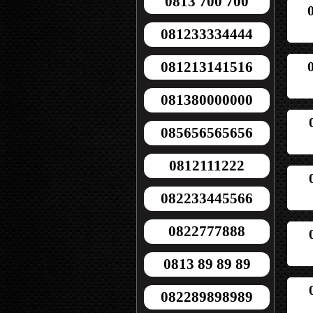
0813 700 700
081233334444
081213141516
081380000000
085656565656
0812111222
082233445566
0822777888
0813 89 89 89
082289898989