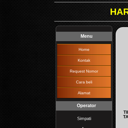
HARAP DIBACA !
Menu
Home
Kontak
Request Nomor
Cara beli
Alamat
Operator
T
T
Simpati