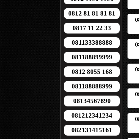
0812 81 81 81 81
0
0817 11 22 33
081133388888
0
081188899999
0
0812 8055 168
081188888999
0
08134567890
081212341234
0
082131415161