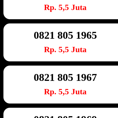
Rp. 5,5 Juta
0821 805 1965
Rp. 5,5 Juta
0821 805 1967
Rp. 5,5 Juta