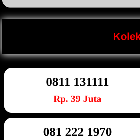
Kolek
0811 131111
Rp. 39 Juta
081 222 1970