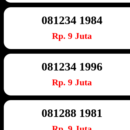
081234 1984
Rp. 9 Juta
081234 1996
Rp. 9 Juta
081288 1981
Rp. 9 Juta