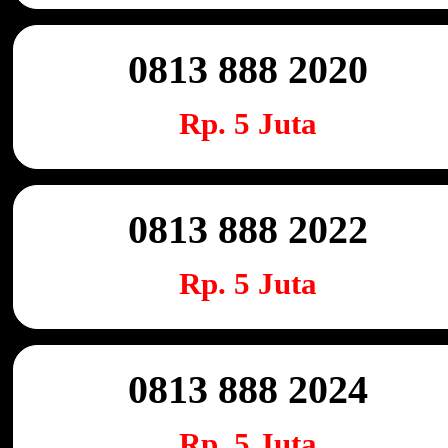
0813 888 2020
Rp. 5 Juta
0813 888 2022
Rp. 5 Juta
0813 888 2024
Rp. 5 Juta