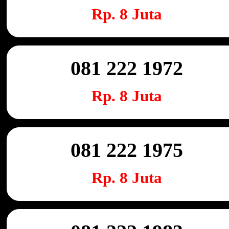
Rp. 8 Juta
081 222 1972
Rp. 8 Juta
081 222 1975
Rp. 8 Juta