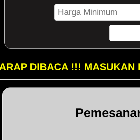
IBACA !!! MASUKAN NOMOR
Pemesanan