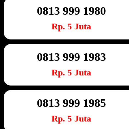
0813 999 1980
Rp. 5 Juta
0813 999 1983
Rp. 5 Juta
0813 999 1985
Rp. 5 Juta