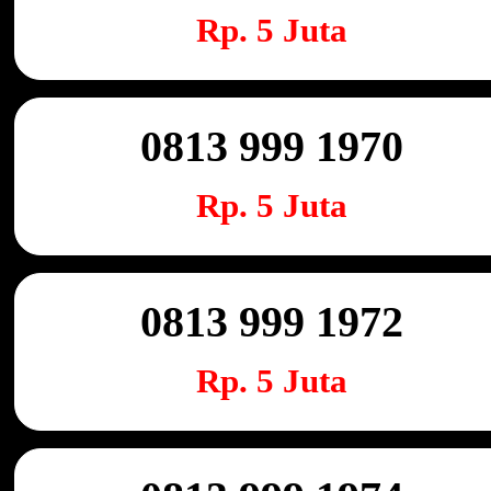
Rp. 5 Juta
0813 999 1970
Rp. 5 Juta
0813 999 1972
Rp. 5 Juta