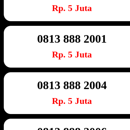
Rp. 5 Juta
0813 888 2001
Rp. 5 Juta
0813 888 2004
Rp. 5 Juta