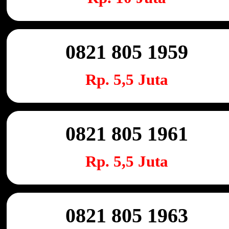
0821 805 1959
Rp. 5,5 Juta
0821 805 1961
Rp. 5,5 Juta
0821 805 1963