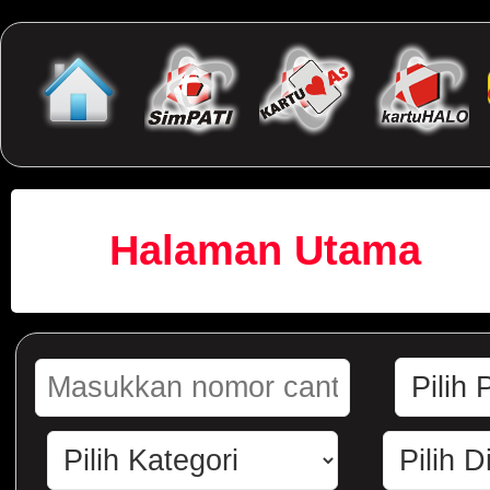
Halaman Utama