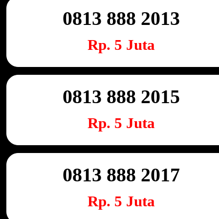
0813 888 2013
Rp. 5 Juta
0813 888 2015
Rp. 5 Juta
0813 888 2017
Rp. 5 Juta