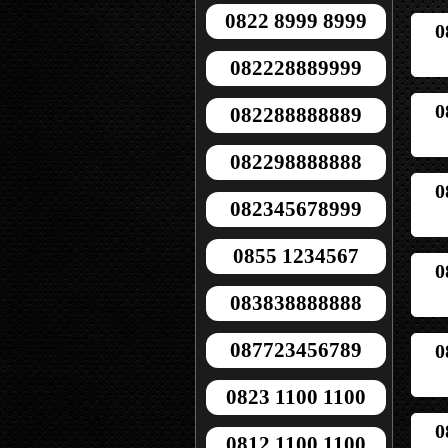
0822 8999 8999
0
082228889999
0
082288888889
082298888888
0
082345678999
0855 1234567
0
083838888888
087723456789
0
0823 1100 1100
0
0812 1100 1100