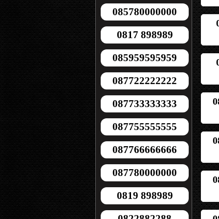
085780000000
0817 898989
085959595959
087722222222
0
087733333333
087755555555
0
087766666666
087780000000
0
0819 898989
0822882288
0