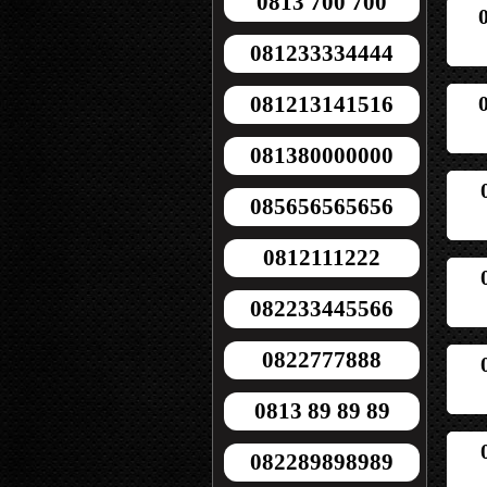
0813 700 700
081233334444
081213141516
081380000000
085656565656
0812111222
082233445566
0822777888
0813 89 89 89
082289898989