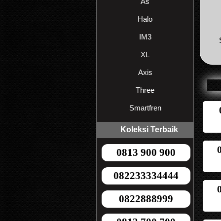
As
Halo
IM3
XL
Axis
Three
Smartfren
Koleksi Terbaik
0813 900 900
082233334444
0822888999