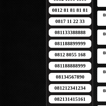
0812 81 81 81 81
0
0817 11 22 33
081133388888
0
081188899999
0
0812 8055 168
081188888999
0
08134567890
081212341234
0
082131415161