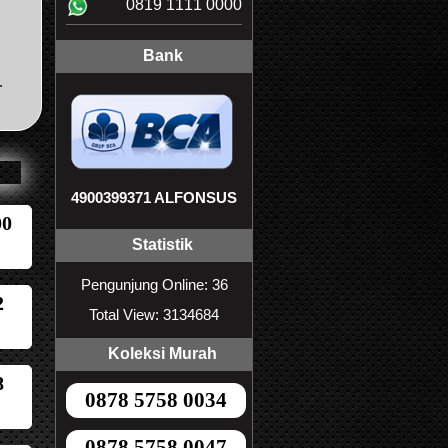
0819 1111 0000
Bank
.
4900399371 ALFONSUS
00
Statistik
Pengunjung Online: 36
2
Total View: 3134684
Koleksi Murah
8
0878 5758 0034
0878 5758 0047