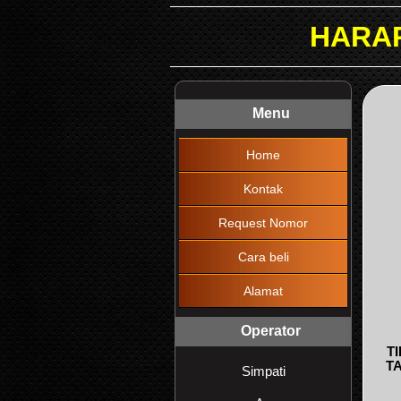
HARAP DIBACA !!!
Menu
Home
Kontak
Request Nomor
Cara beli
Alamat
Operator
T
T
Simpati