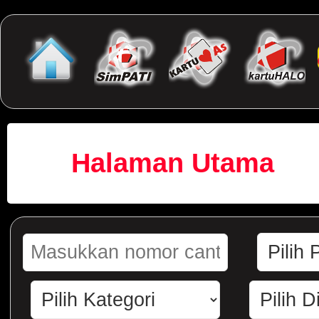
Halaman Utama