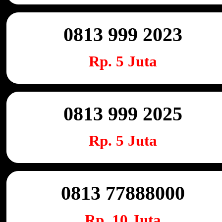
0813 999 2023
Rp. 5 Juta
0813 999 2025
Rp. 5 Juta
0813 77888000
Rp. 10 Juta