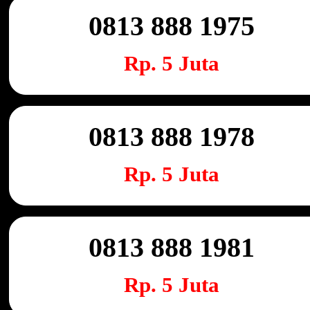
0813 888 1975
Rp. 5 Juta
0813 888 1978
Rp. 5 Juta
0813 888 1981
Rp. 5 Juta