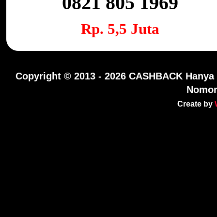
0821 805 1969
Rp. 5,5 Juta
Copyright © 2013 - 2026 CASHBACK Hanya d
Nomor 
Create by