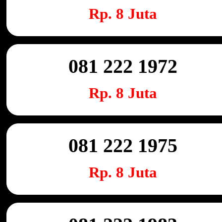
Rp. 8 Juta
081 222 1972
Rp. 8 Juta
081 222 1975
Rp. 8 Juta