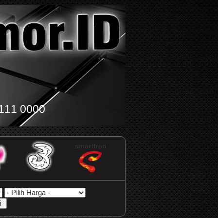
111 0000