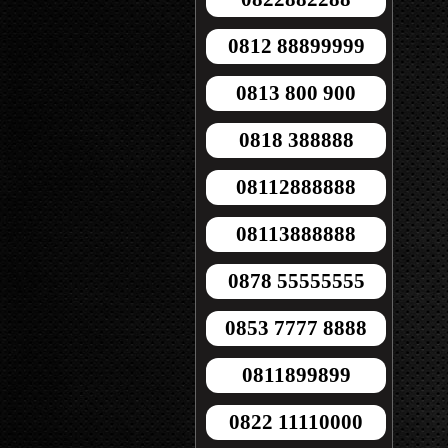
0812 88899999
0813 800 900
0818 388888
08112888888
08113888888
0878 55555555
0853 7777 8888
0811899899
0822 11110000