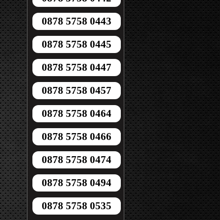
0878 5758 0443
0878 5758 0445
0878 5758 0447
0878 5758 0457
0878 5758 0464
0878 5758 0466
0878 5758 0474
0878 5758 0494
0878 5758 0535