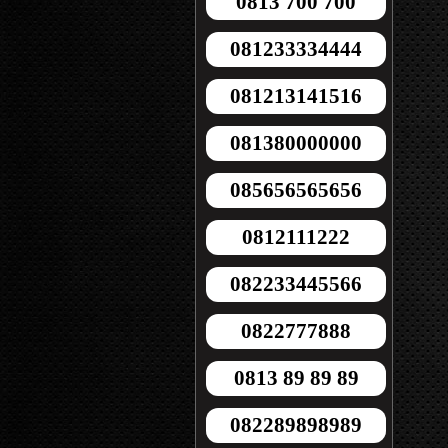
0813 700 700
081233334444
081213141516
081380000000
085656565656
0812111222
082233445566
0822777888
0813 89 89 89
082289898989