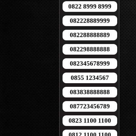
0822 8999 8999
082228889999
082288888889
082298888888
082345678999
0855 1234567
083838888888
087723456789
0823 1100 1100
0812 1100 1100