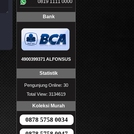
0819 1111 0000
Bank
4900399371 ALFONSUS
Statistik
Pengunjung Online: 30
Total View: 3134619
Koleksi Murah
0878 5758 0034
0878 5758 0047