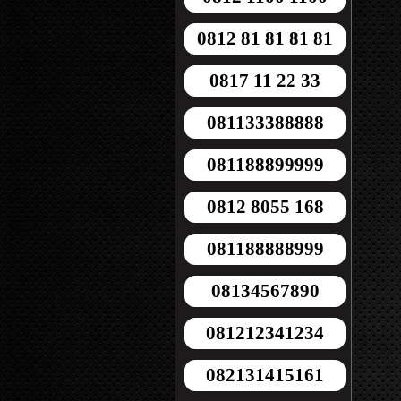
0812 81 81 81 81
0817 11 22 33
081133388888
081188899999
0812 8055 168
081188888999
08134567890
081212341234
082131415161