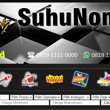
0819 1111 0000
0819 1