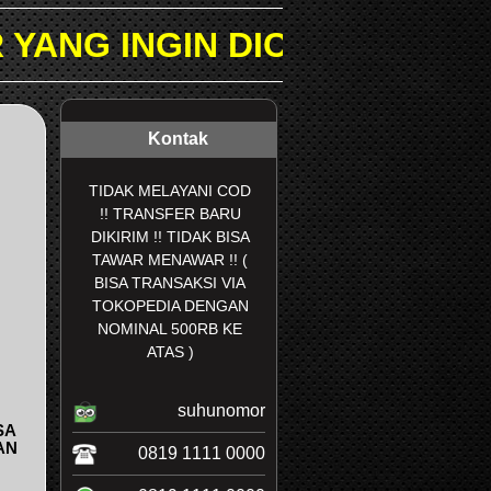
 DICARI PADA KOLOM PENCA
Kontak
TIDAK MELAYANI COD
!! TRANSFER BARU
DIKIRIM !! TIDAK BISA
TAWAR MENAWAR !! (
BISA TRANSAKSI VIA
TOKOPEDIA DENGAN
NOMINAL 500RB KE
ATAS )
suhunomor
SA
AN
0819 1111 0000