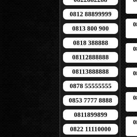
0812 88899999
0
0813 800 900
0818 388888
0
08112888888
08113888888
0
0878 55555555
0
0853 7777 8888
0811899899
0
0822 11110000