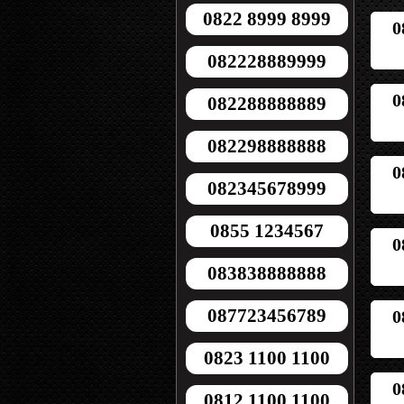
0822 8999 8999
0
082228889999
0
082288888889
082298888888
0
082345678999
0855 1234567
0
083838888888
087723456789
0
0823 1100 1100
0
0812 1100 1100