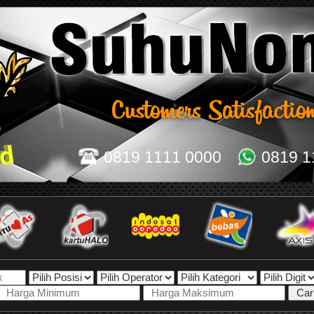
0819 1111 0000
0819 1