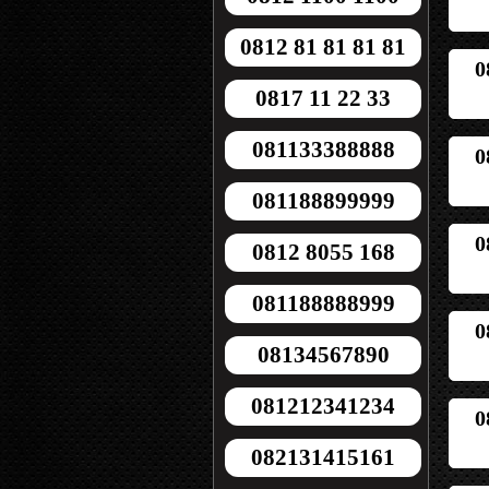
0812 81 81 81 81
0
0817 11 22 33
081133388888
0
081188899999
0
0812 8055 168
081188888999
0
08134567890
081212341234
0
082131415161