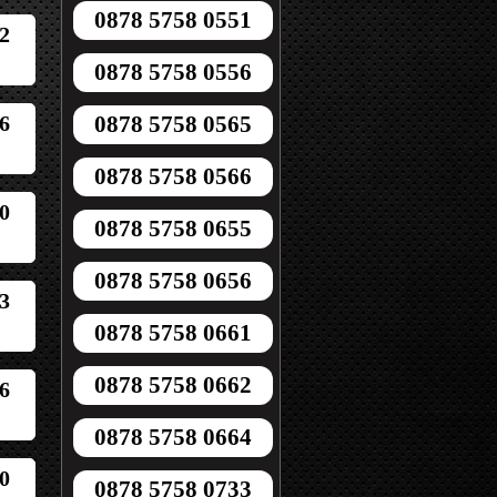
0878 5758 0551
2
0878 5758 0556
6
0878 5758 0565
0878 5758 0566
0
0878 5758 0655
0878 5758 0656
3
0878 5758 0661
0878 5758 0662
6
0878 5758 0664
0
0878 5758 0733