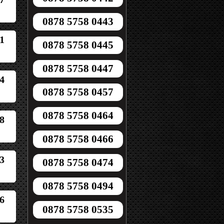
0878 5758 0443
1
0878 5758 0445
0878 5758 0447
4
0878 5758 0457
0878 5758 0464
8
0878 5758 0466
3
0878 5758 0474
0878 5758 0494
6
0878 5758 0535