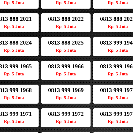
Rp. 5 Juta
Rp. 5 Juta
Rp. 5 Juta
813 888 2021
0813 888 2022
0813 888 202
Rp. 5 Juta
Rp. 5 Juta
Rp. 5 Juta
813 888 2024
0813 888 2025
0813 999 194
Rp. 5 Juta
Rp. 5 Juta
Rp. 5 Juta
813 999 1965
0813 999 1966
0813 999 196
Rp. 5 Juta
Rp. 5 Juta
Rp. 5 Juta
813 999 1968
0813 999 1969
0813 999 197
Rp. 5 Juta
Rp. 5 Juta
Rp. 5 Juta
813 999 1971
0813 999 1972
0813 999 197
Rp. 5 Juta
Rp. 5 Juta
Rp. 5 Juta