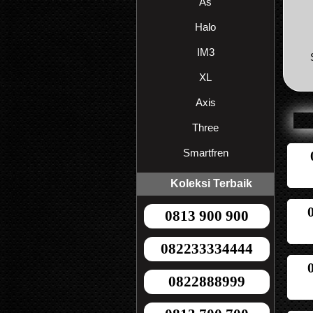
As
Halo
IM3
XL
Axis
Three
Smartfren
Koleksi Terbaik
0813 900 900
082233334444
0822888999