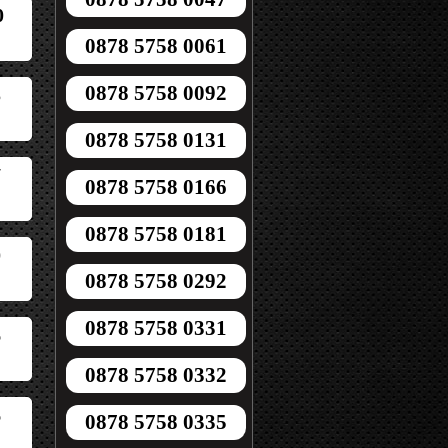
0
0878 5758 0061
0878 5758 0092
5
0878 5758 0131
7
0878 5758 0166
0878 5758 0181
0
0878 5758 0292
0878 5758 0331
6
0878 5758 0332
6
0878 5758 0335