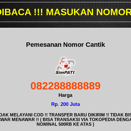
ASUKAN NOMOR YANG INGIN
Pemesanan Nomor Cantik
082288888889
Harga
Rp. 200 Juta
IDAK MELAYANI COD !! TRANSFER BARU DIKIRIM !! TIDAK BI
AWAR MENAWAR !! ( BISA TRANSAKSI VIA TOKOPEDIA DENG
NOMINAL 500RB KE ATAS )