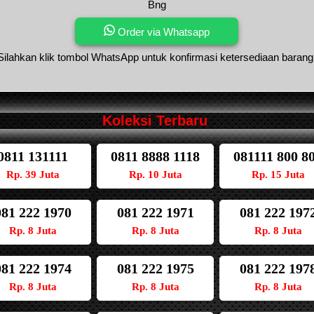
Bng
Order via Whatsapp
Silahkan klik tombol WhatsApp untuk konfirmasi ketersediaan barang
Koleksi Terbaru
0811 131111
0811 8888 1118
081111 800 8
Rp. 39 Juta
Rp. 10 Juta
Rp. 15 Juta
081 222 1970
081 222 1971
081 222 197
Rp. 8 Juta
Rp. 8 Juta
Rp. 8 Juta
081 222 1974
081 222 1975
081 222 197
Rp. 8 Juta
Rp. 8 Juta
Rp. 8 Juta