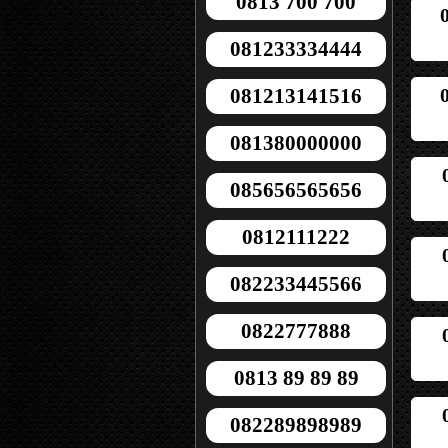
0813 700 700
081233334444
081213141516
081380000000
085656565656
0812111222
082233445566
0822777888
0813 89 89 89
082289898989