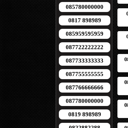
085780000000
0817 898989
085959595959
087722222222
0
087733333333
087755555555
0
087766666666
087780000000
0
0819 898989
0822882288
0