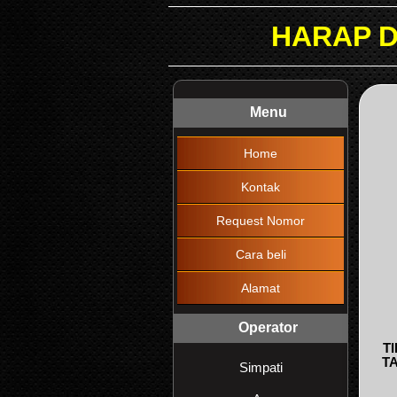
HARAP DIBACA !!!
Menu
Home
Kontak
Request Nomor
Cara beli
Alamat
Operator
T
T
Simpati