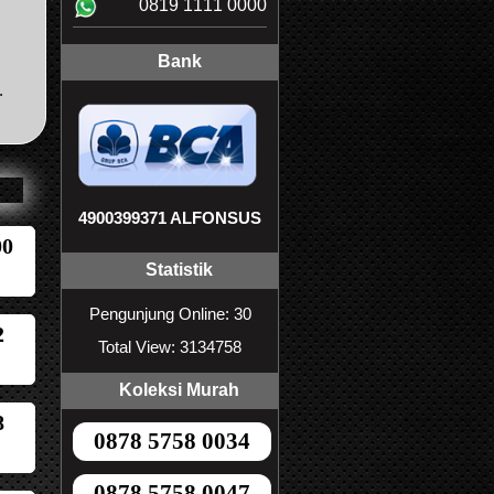
0819 1111 0000
Bank
.
4900399371 ALFONSUS
00
Statistik
Pengunjung Online: 30
2
Total View: 3134758
Koleksi Murah
8
0878 5758 0034
0878 5758 0047