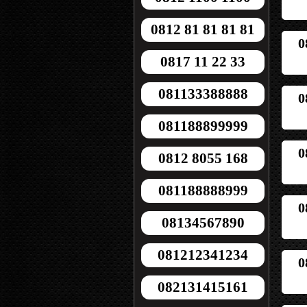
0812 81 81 81 81
0
0817 11 22 33
081133388888
0
081188899999
0
0812 8055 168
081188888999
0
08134567890
081212341234
0
082131415161