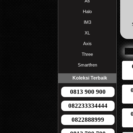
As
Halo
IM3
XL
Axis
Three
Smartfren
Koleksi Terbaik
0813 900 900
082233334444
0822888999