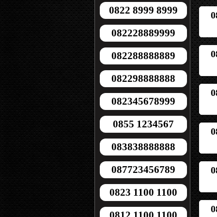
0822 8999 8999
0
082228889999
0
082288888889
082298888888
0
082345678999
0855 1234567
0
083838888888
087723456789
0
0823 1100 1100
0
0812 1100 1100