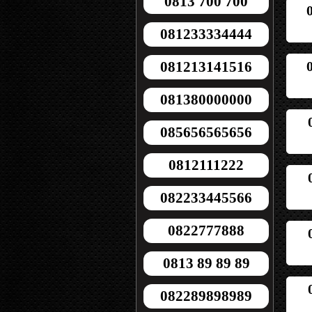
0813 700 700
081233334444
081213141516
081380000000
085656565656
0812111222
082233445566
0822777888
0813 89 89 89
082289898989