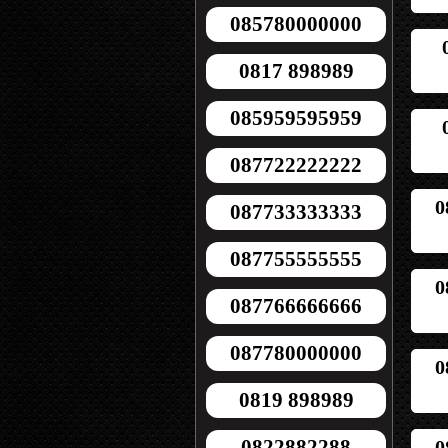
085780000000
0817 898989
085959595959
087722222222
0
087733333333
087755555555
0
087766666666
087780000000
0
0819 898989
0822882288
0