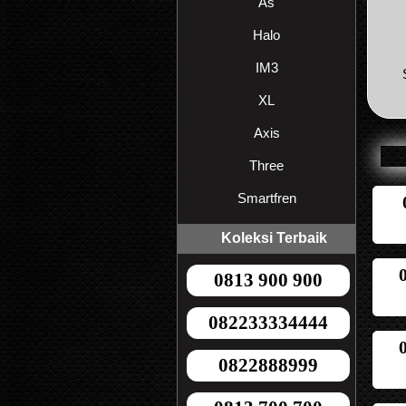
As
Halo
IM3
XL
Axis
Three
Smartfren
Koleksi Terbaik
0813 900 900
082233334444
0822888999