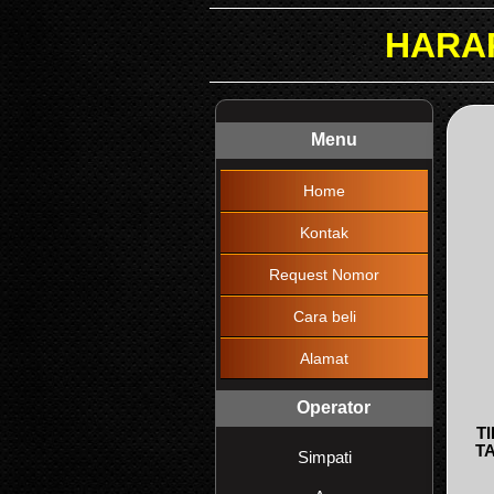
HARAP DIBACA !
Menu
Home
Kontak
Request Nomor
Cara beli
Alamat
Operator
T
T
Simpati