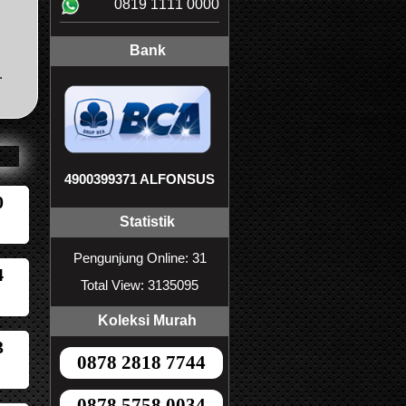
0819 1111 0000
Bank
.
4900399371 ALFONSUS
0
Statistik
Pengunjung Online: 31
4
Total View: 3135095
Koleksi Murah
3
0878 2818 7744
0878 5758 0034