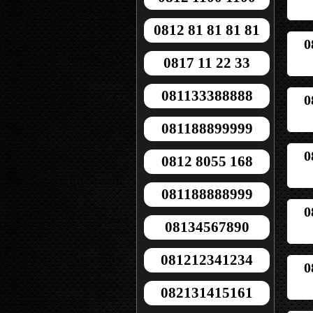
0812 81 81 81 81
0
0817 11 22 33
081133388888
0
081188899999
0
0812 8055 168
081188888999
0
08134567890
081212341234
0
082131415161