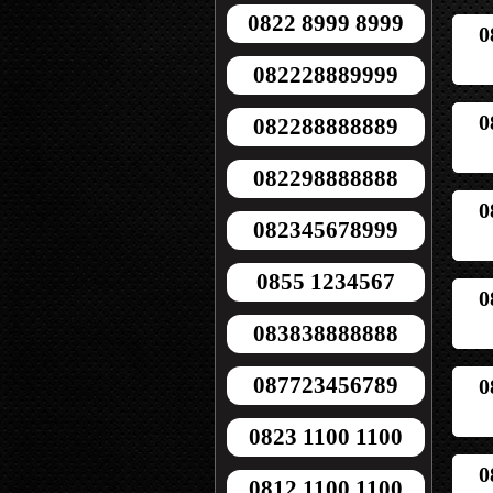
0822 8999 8999
0
082228889999
0
082288888889
082298888888
0
082345678999
0855 1234567
0
083838888888
087723456789
0
0823 1100 1100
0
0812 1100 1100