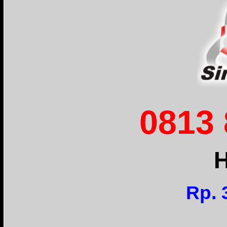
0813
H
Rp. 