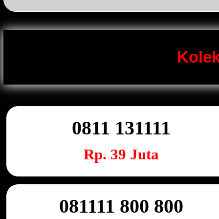
Kolek
0811 131111
Rp. 39 Juta
081111 800 800