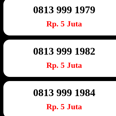
0813 999 1979
Rp. 5 Juta
0813 999 1982
Rp. 5 Juta
0813 999 1984
Rp. 5 Juta