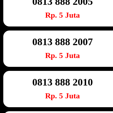
0813 888 2005
Rp. 5 Juta
0813 888 2007
Rp. 5 Juta
0813 888 2010
Rp. 5 Juta