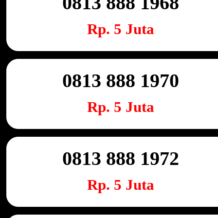
0813 888 1968
Rp. 5 Juta
0813 888 1970
Rp. 5 Juta
0813 888 1972
Rp. 5 Juta