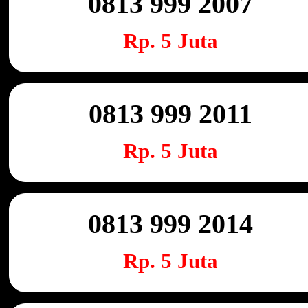
0813 999 2007
Rp. 5 Juta
0813 999 2011
Rp. 5 Juta
0813 999 2014
Rp. 5 Juta