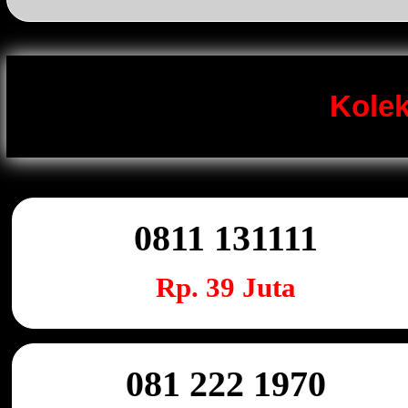
Kolek
0811 131111
Rp. 39 Juta
081 222 1970