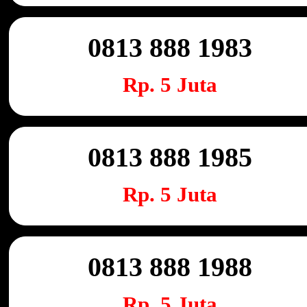
0813 888 1983
Rp. 5 Juta
0813 888 1985
Rp. 5 Juta
0813 888 1988
Rp. 5 Juta