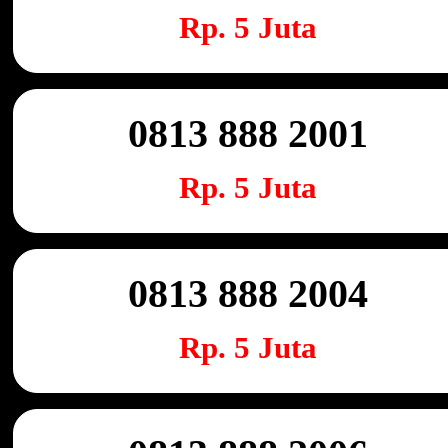
Rp. 5 Juta
0813 888 2001
Rp. 5 Juta
0813 888 2004
Rp. 5 Juta