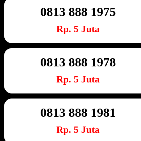
0813 888 1975
Rp. 5 Juta
0813 888 1978
Rp. 5 Juta
0813 888 1981
Rp. 5 Juta