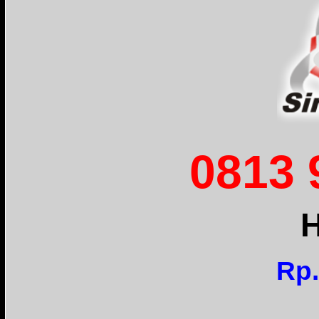
0813
H
Rp.