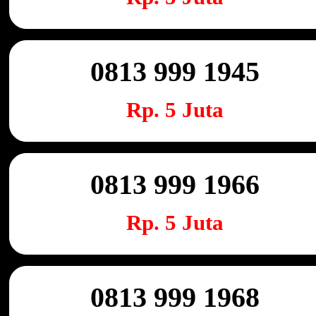
0813 999 1945
Rp. 5 Juta
0813 999 1966
Rp. 5 Juta
0813 999 1968