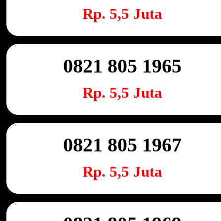
Rp. 5,5 Juta
0821 805 1965
Rp. 5,5 Juta
0821 805 1967
Rp. 5,5 Juta