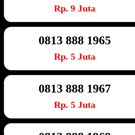
Rp. 9 Juta
0813 888 1965
Rp. 5 Juta
0813 888 1967
Rp. 5 Juta