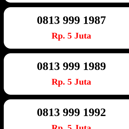
0813 999 1987
Rp. 5 Juta
0813 999 1989
Rp. 5 Juta
0813 999 1992
Rp. 5 Juta