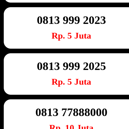
0813 999 2023
Rp. 5 Juta
0813 999 2025
Rp. 5 Juta
0813 77888000
Rp. 10 Juta