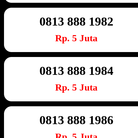
0813 888 1982
Rp. 5 Juta
0813 888 1984
Rp. 5 Juta
0813 888 1986
Rp. 5 Juta