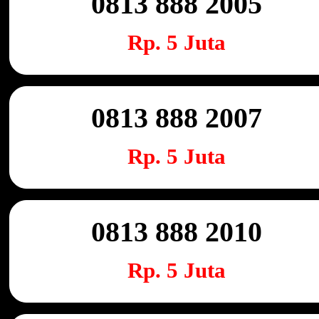
0813 888 2005
Rp. 5 Juta
0813 888 2007
Rp. 5 Juta
0813 888 2010
Rp. 5 Juta