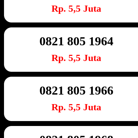
Rp. 5,5 Juta
0821 805 1964
Rp. 5,5 Juta
0821 805 1966
Rp. 5,5 Juta