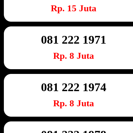
Rp. 15 Juta
081 222 1971
Rp. 8 Juta
081 222 1974
Rp. 8 Juta