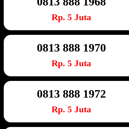
0813 888 1968
Rp. 5 Juta
0813 888 1970
Rp. 5 Juta
0813 888 1972
Rp. 5 Juta