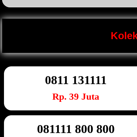
Kolek
0811 131111
Rp. 39 Juta
081111 800 800