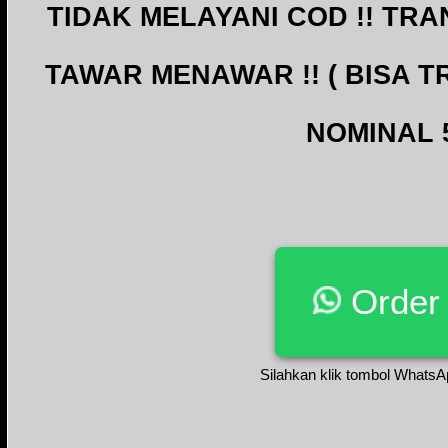
TIDAK MELAYANI COD !! TRA
TAWAR MENAWAR !! ( BISA 
NOMINAL 5
Order 
Silahkan klik tombol WhatsA