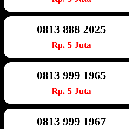
0813 888 2025
Rp. 5 Juta
0813 999 1965
Rp. 5 Juta
0813 999 1967