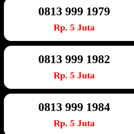
0813 999 1979
Rp. 5 Juta
0813 999 1982
Rp. 5 Juta
0813 999 1984
Rp. 5 Juta