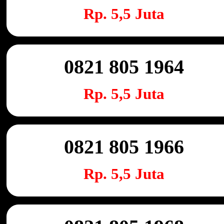
Rp. 5,5 Juta
0821 805 1964
Rp. 5,5 Juta
0821 805 1966
Rp. 5,5 Juta