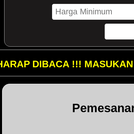
DIBACA !!! MASUKAN NOMOR
Pemesanan