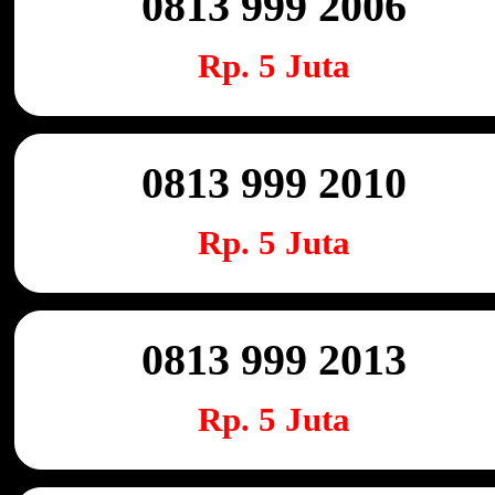
0813 999 2006
Rp. 5 Juta
0813 999 2010
Rp. 5 Juta
0813 999 2013
Rp. 5 Juta