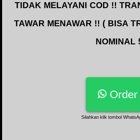
TIDAK MELAYANI COD !! TRA
TAWAR MENAWAR !! ( BISA 
NOMINAL 5
Order 
Silahkan klik tombol WhatsA