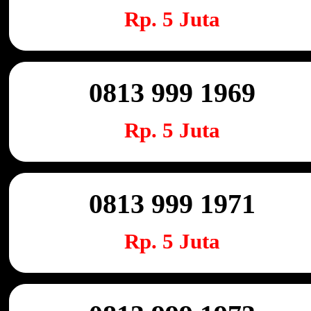
Rp. 5 Juta
0813 999 1969
Rp. 5 Juta
0813 999 1971
Rp. 5 Juta