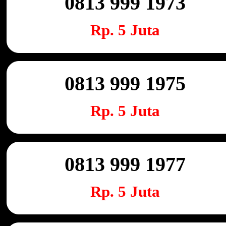
0813 999 1973
Rp. 5 Juta
0813 999 1975
Rp. 5 Juta
0813 999 1977
Rp. 5 Juta