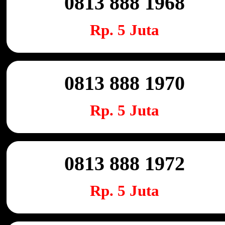
0813 888 1968
Rp. 5 Juta
0813 888 1970
Rp. 5 Juta
0813 888 1972
Rp. 5 Juta