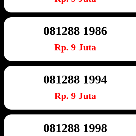
081288 1986
Rp. 9 Juta
081288 1994
Rp. 9 Juta
081288 1998