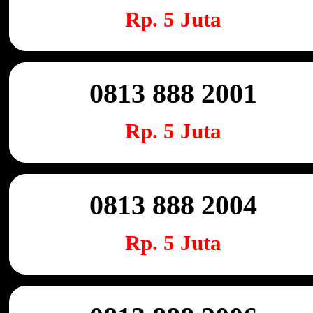
Rp. 5 Juta
0813 888 2001
Rp. 5 Juta
0813 888 2004
Rp. 5 Juta