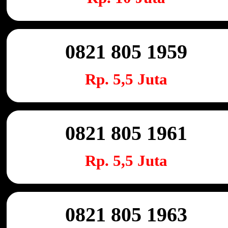
0821 805 1959
Rp. 5,5 Juta
0821 805 1961
Rp. 5,5 Juta
0821 805 1963