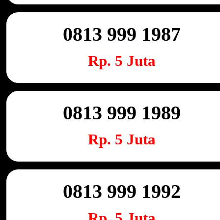
0813 999 1987
Rp. 5 Juta
0813 999 1989
Rp. 5 Juta
0813 999 1992
Rp. 5 Juta