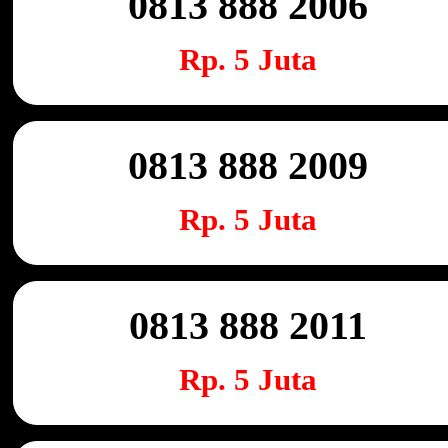
0813 888 2006
Rp. 5 Juta
0813 888 2009
Rp. 5 Juta
0813 888 2011
Rp. 5 Juta