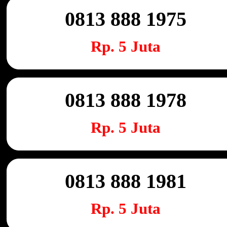
0813 888 1975
Rp. 5 Juta
0813 888 1978
Rp. 5 Juta
0813 888 1981
Rp. 5 Juta