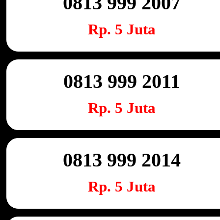
0813 999 2007
Rp. 5 Juta
0813 999 2011
Rp. 5 Juta
0813 999 2014
Rp. 5 Juta