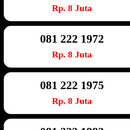
Rp. 8 Juta
081 222 1972
Rp. 8 Juta
081 222 1975
Rp. 8 Juta