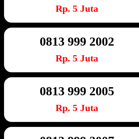
Rp. 5 Juta
0813 999 2002
Rp. 5 Juta
0813 999 2005
Rp. 5 Juta