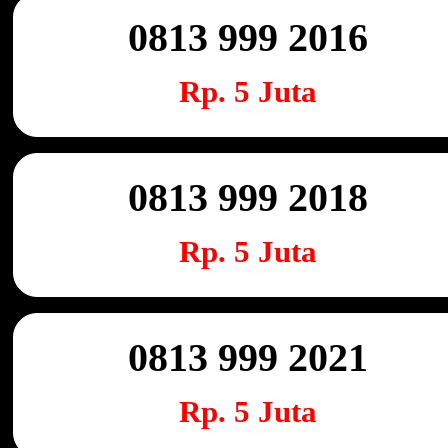
0813 999 2016
Rp. 5 Juta
0813 999 2018
Rp. 5 Juta
0813 999 2021
Rp. 5 Juta