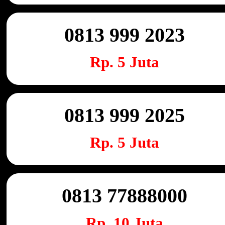
0813 999 2023
Rp. 5 Juta
0813 999 2025
Rp. 5 Juta
0813 77888000
Rp. 10 Juta