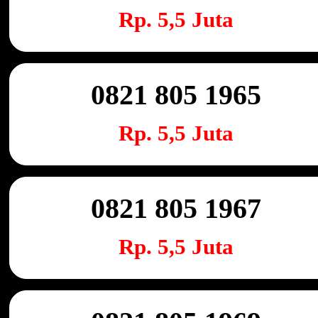
Rp. 5,5 Juta
0821 805 1965
Rp. 5,5 Juta
0821 805 1967
Rp. 5,5 Juta