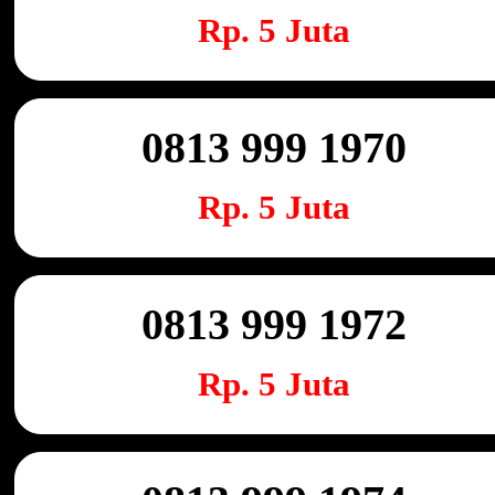
Rp. 5 Juta
0813 999 1970
Rp. 5 Juta
0813 999 1972
Rp. 5 Juta