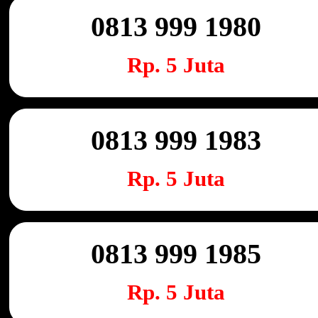
0813 999 1980
Rp. 5 Juta
0813 999 1983
Rp. 5 Juta
0813 999 1985
Rp. 5 Juta