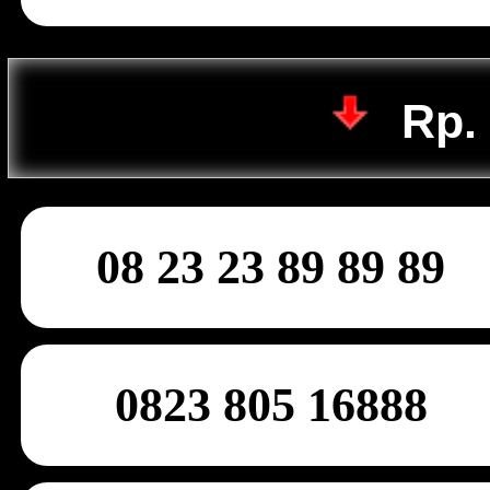
Rp.
08 23 23 89 89 89
0823 805 16888