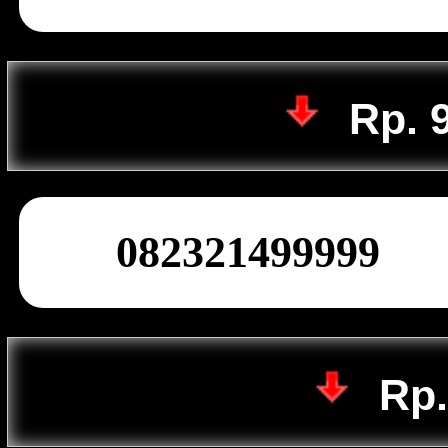
Rp. 
082321499999
Rp.