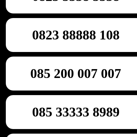
0823 88888 108
085 200 007 007
085 33333 8989