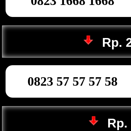
0823 1668 1668
Rp. 
0823 57 57 57 58
Rp.