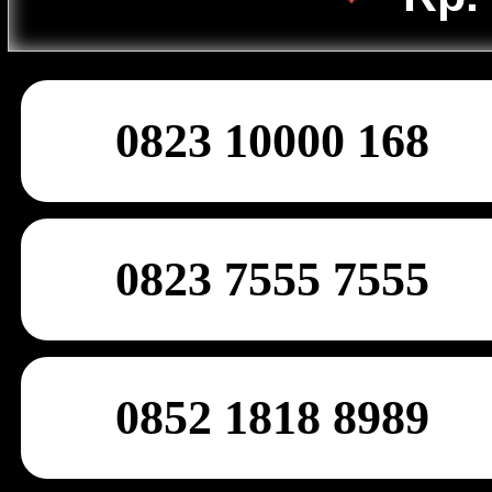
0823 10000 168
0823 7555 7555
0852 1818 8989