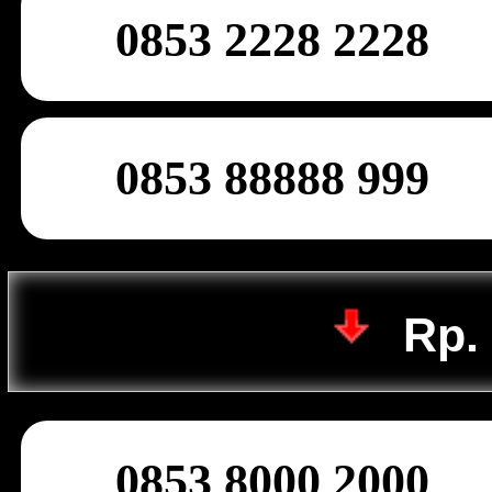
0853 2228 2228
0853 88888 999
Rp.
0853 8000 2000