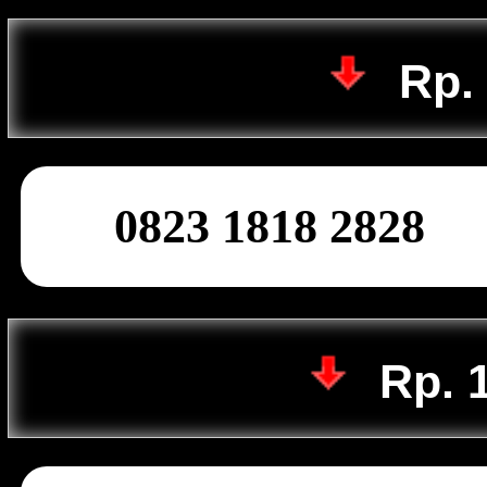
Rp.
0823 1818 2828
Rp. 