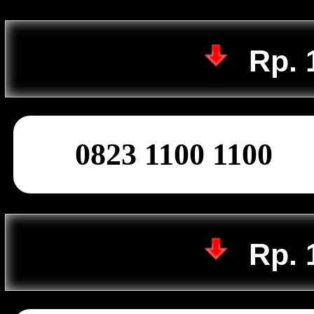
Rp. 
0823 1100 1100
Rp. 