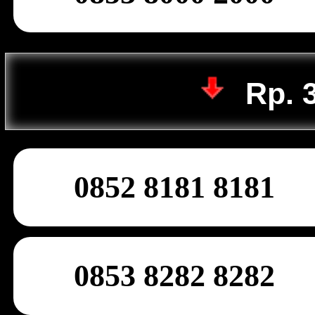
Rp. 
0852 8181 8181
0853 8282 8282