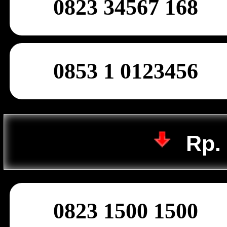
0823 34567 168
0853 1 0123456
Rp.
0823 1500 1500