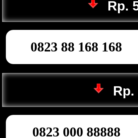
Rp. 
0823 88 168 168
Rp.
0823 000 88888