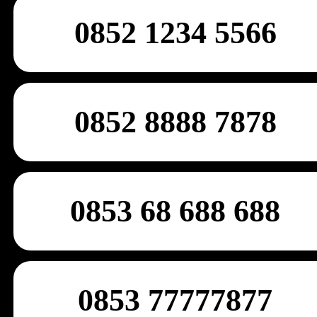
0852 1234 5566
0852 8888 7878
0853 68 688 688
0853 77777877