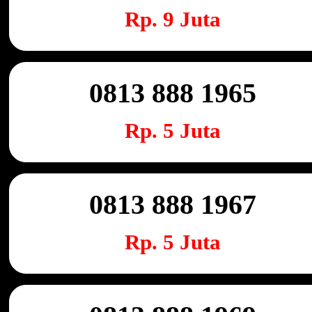
Rp. 9 Juta
0813 888 1965
Rp. 5 Juta
0813 888 1967
Rp. 5 Juta