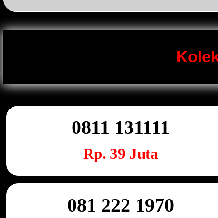
Kolek
0811 131111
Rp. 39 Juta
081 222 1970