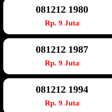
081212 1980
Rp. 9 Juta
081212 1987
Rp. 9 Juta
081212 1994
Rp. 9 Juta