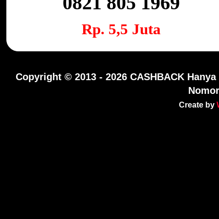
0821 805 1969
Rp. 5,5 Juta
Copyright © 2013 - 2026 CASHBACK Hanya d
Nomor 
Create by