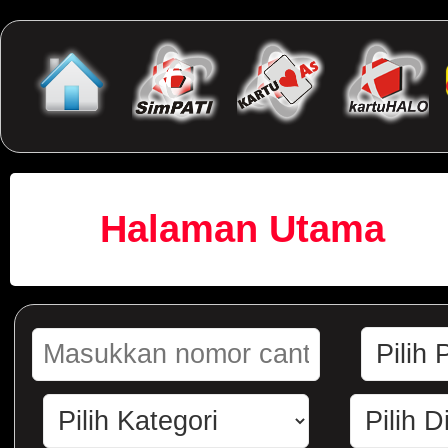
Halaman Utama