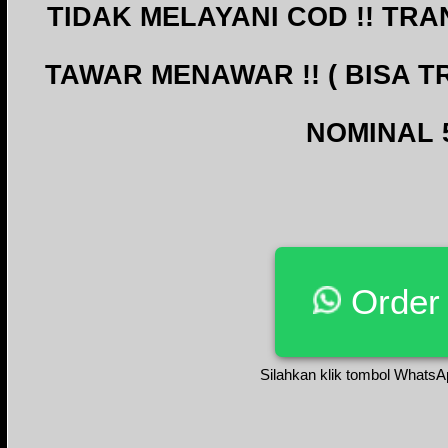
TIDAK MELAYANI COD !! TRA
TAWAR MENAWAR !! ( BISA 
NOMINAL 5
Order 
Silahkan klik tombol WhatsA