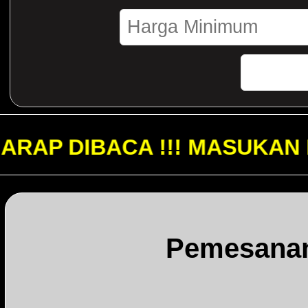
IBACA !!! MASUKAN NOMOR
Pemesanan