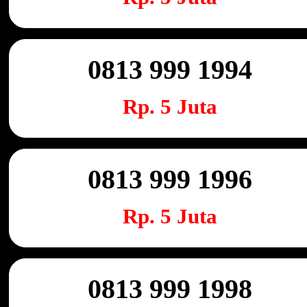
0813 999 1994
Rp. 5 Juta
0813 999 1996
Rp. 5 Juta
0813 999 1998