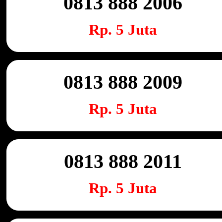
0813 888 2006
Rp. 5 Juta
0813 888 2009
Rp. 5 Juta
0813 888 2011
Rp. 5 Juta