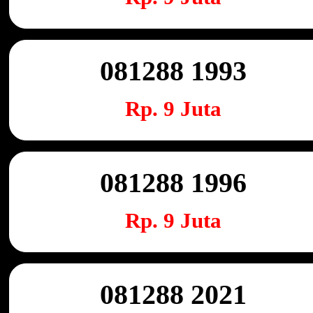
081288 1993
Rp. 9 Juta
081288 1996
Rp. 9 Juta
081288 2021