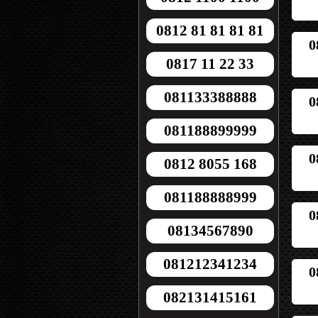
0812 81 81 81 81
0
0817 11 22 33
081133388888
0
081188899999
0
0812 8055 168
081188888999
0
08134567890
081212341234
0
082131415161