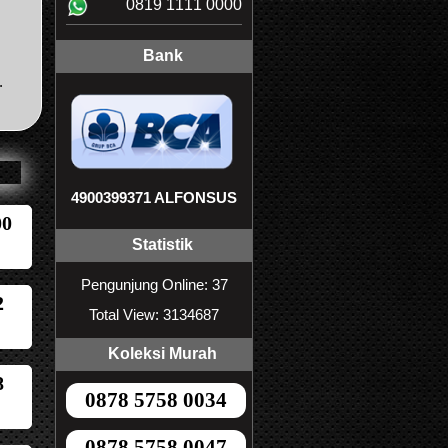
0819 1111 0000
Bank
.
4900399371 ALFONSUS
00
Statistik
Pengunjung Online: 37
2
Total View: 3134687
Koleksi Murah
8
0878 5758 0034
0878 5758 0047