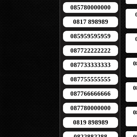
085780000000
0817 898989
085959595959
087722222222
0
087733333333
087755555555
0
087766666666
087780000000
0
0819 898989
0822882288
0