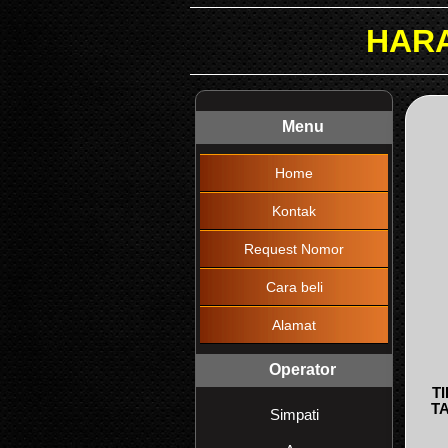
HARAP DIBACA !!
Menu
Home
Kontak
Request Nomor
Cara beli
Alamat
Operator
T
T
Simpati