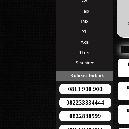
As
Halo
IM3
XL
Axis
Three
Smartfren
Koleksi Terbaik
0813 900 900
082233334444
0822888999