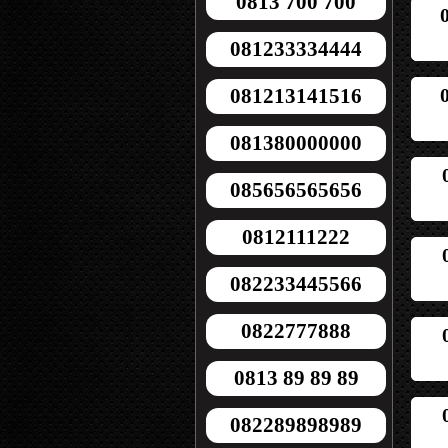
0813 700 700
081233334444
081213141516
081380000000
085656565656
0812111222
082233445566
0822777888
0813 89 89 89
082289898989