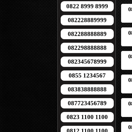
0822 8999 8999
0
082228889999
0
082288888889
082298888888
0
082345678999
0855 1234567
0
083838888888
087723456789
0
0823 1100 1100
0
0812 1100 1100