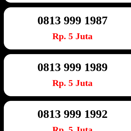
0813 999 1987
Rp. 5 Juta
0813 999 1989
Rp. 5 Juta
0813 999 1992
Rp. 5 Juta