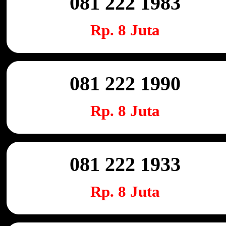
081 222 1983
Rp. 8 Juta
081 222 1990
Rp. 8 Juta
081 222 1933
Rp. 8 Juta