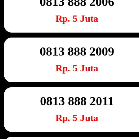
0813 888 2006
Rp. 5 Juta
0813 888 2009
Rp. 5 Juta
0813 888 2011
Rp. 5 Juta