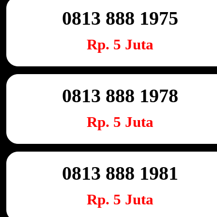
0813 888 1975
Rp. 5 Juta
0813 888 1978
Rp. 5 Juta
0813 888 1981
Rp. 5 Juta