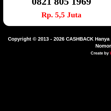
0821 805 1969
Rp. 5,5 Juta
Copyright © 2013 - 2026 CASHBACK Hanya d
Nomor 
Create by