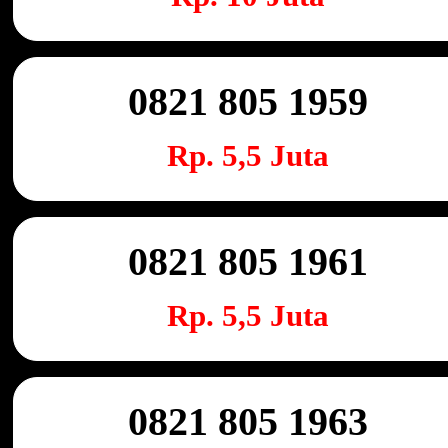
0821 805 1959
Rp. 5,5 Juta
0821 805 1961
Rp. 5,5 Juta
0821 805 1963