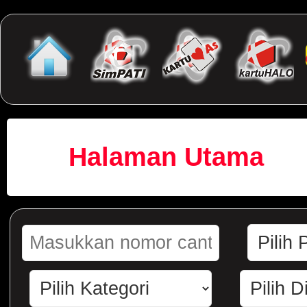
Halaman Utama