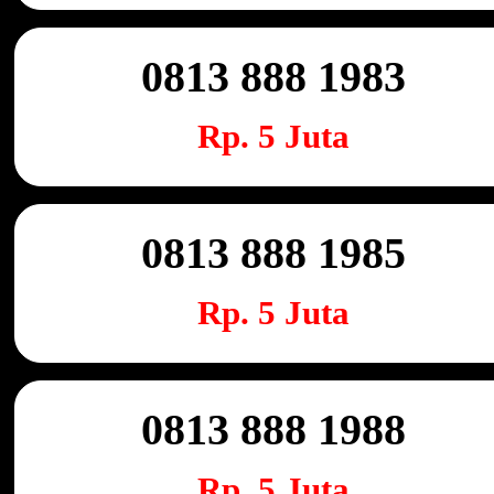
0813 888 1983
Rp. 5 Juta
0813 888 1985
Rp. 5 Juta
0813 888 1988
Rp. 5 Juta