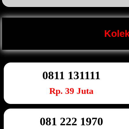
Kolek
0811 131111
Rp. 39 Juta
081 222 1970