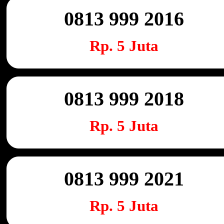
0813 999 2016
Rp. 5 Juta
0813 999 2018
Rp. 5 Juta
0813 999 2021
Rp. 5 Juta