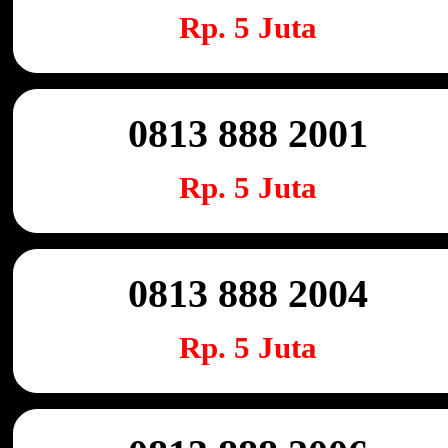
Rp. 5 Juta
0813 888 2001
Rp. 5 Juta
0813 888 2004
Rp. 5 Juta