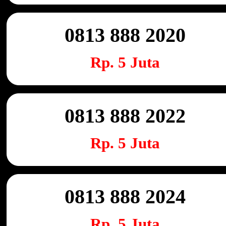
0813 888 2020
Rp. 5 Juta
0813 888 2022
Rp. 5 Juta
0813 888 2024
Rp. 5 Juta