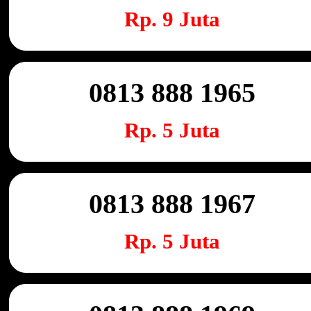
Rp. 9 Juta
0813 888 1965
Rp. 5 Juta
0813 888 1967
Rp. 5 Juta