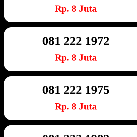
Rp. 8 Juta
081 222 1972
Rp. 8 Juta
081 222 1975
Rp. 8 Juta