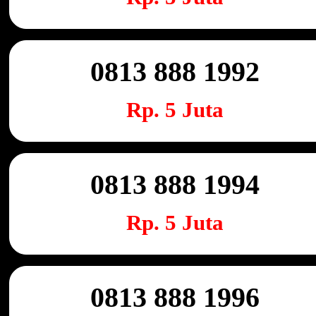
0813 888 1992
Rp. 5 Juta
0813 888 1994
Rp. 5 Juta
0813 888 1996