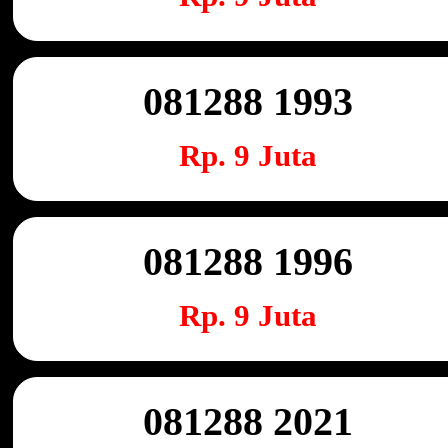
081288 1993
Rp. 9 Juta
081288 1996
Rp. 9 Juta
081288 2021