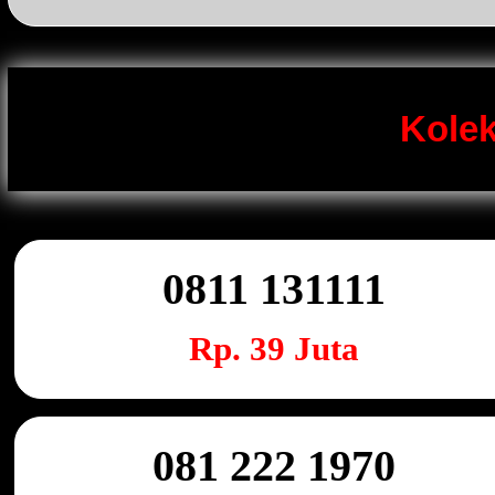
Kolek
0811 131111
Rp. 39 Juta
081 222 1970