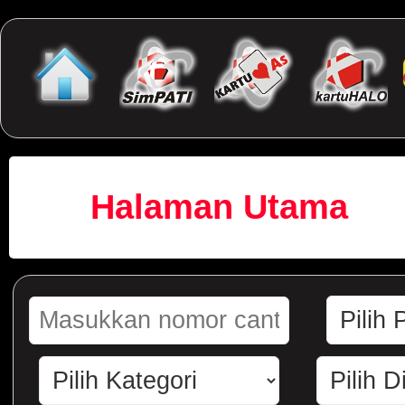
Halaman Utama