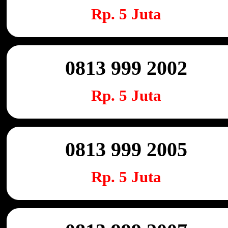
Rp. 5 Juta
0813 999 2002
Rp. 5 Juta
0813 999 2005
Rp. 5 Juta