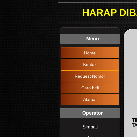
HARAP DIBACA !!! M
Menu
Home
Kontak
Request Nomor
Cara beli
Alamat
Operator
T
T
Simpati