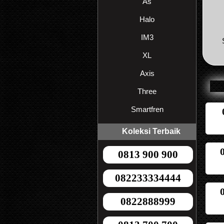
As
Halo
IM3
XL
Axis
Three
Smartfren
Koleksi Terbaik
0813 900 900
082233334444
0822888999