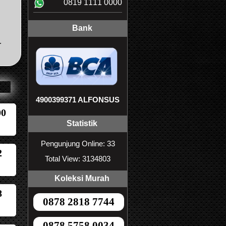
0819 1111 0000
Bank
.
4900399371 ALFONSUS
00
Statistik
Pengunjung Online: 33
2
Total View: 3134803
Koleksi Murah
8
0878 2818 7744
0878 5758 0034