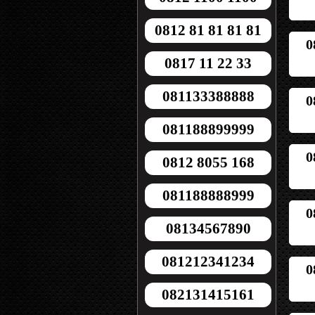
0812 81 81 81 81
0
0817 11 22 33
081133388888
0
081188899999
0
0812 8055 168
081188888999
0
08134567890
081212341234
0
082131415161