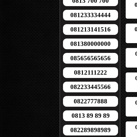
0813 700 700
081233334444
081213141516
081380000000
085656565656
0812111222
082233445566
0822777888
0813 89 89 89
082289898989