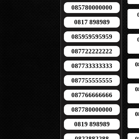
085780000000
0817 898989
085959595959
087722222222
0
087733333333
087755555555
0
087766666666
087780000000
0
0819 898989
0822882288
0