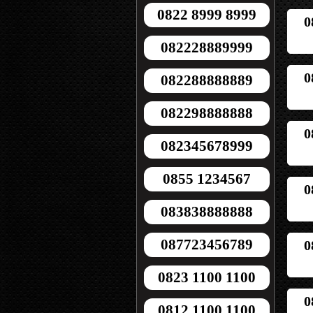
0822 8999 8999
0
082228889999
0
082288888889
082298888888
0
082345678999
0855 1234567
0
083838888888
087723456789
0
0823 1100 1100
0
0812 1100 1100