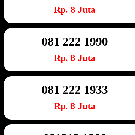
Rp. 8 Juta
081 222 1990
Rp. 8 Juta
081 222 1933
Rp. 8 Juta