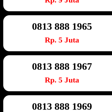
0813 888 1965
Rp. 5 Juta
0813 888 1967
Rp. 5 Juta
0813 888 1969