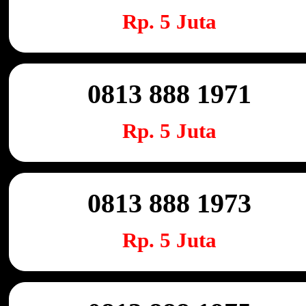
Rp. 5 Juta
0813 888 1971
Rp. 5 Juta
0813 888 1973
Rp. 5 Juta