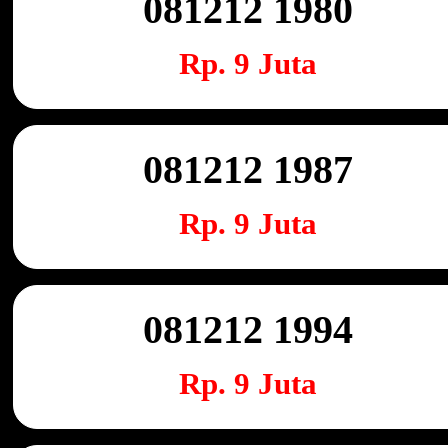
081212 1980
Rp. 9 Juta
081212 1987
Rp. 9 Juta
081212 1994
Rp. 9 Juta