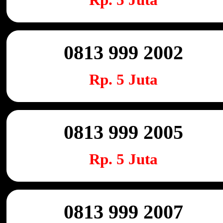
0813 999 2002
Rp. 5 Juta
0813 999 2005
Rp. 5 Juta
0813 999 2007