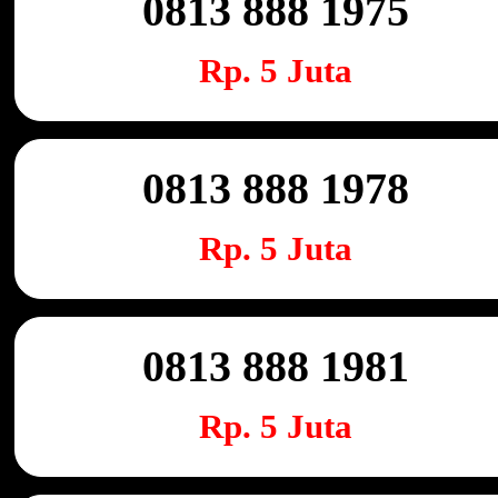
0813 888 1975
Rp. 5 Juta
0813 888 1978
Rp. 5 Juta
0813 888 1981
Rp. 5 Juta