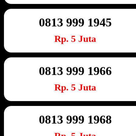
0813 999 1945
Rp. 5 Juta
0813 999 1966
Rp. 5 Juta
0813 999 1968
Rp. 5 Juta