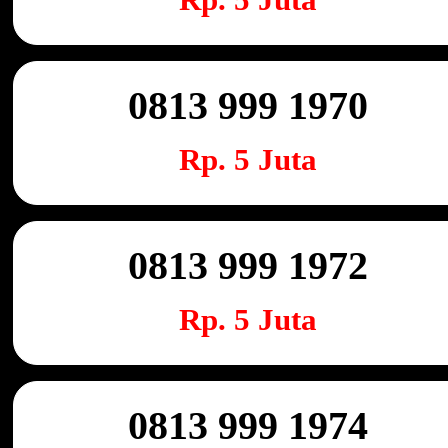
0813 999 1970
Rp. 5 Juta
0813 999 1972
Rp. 5 Juta
0813 999 1974