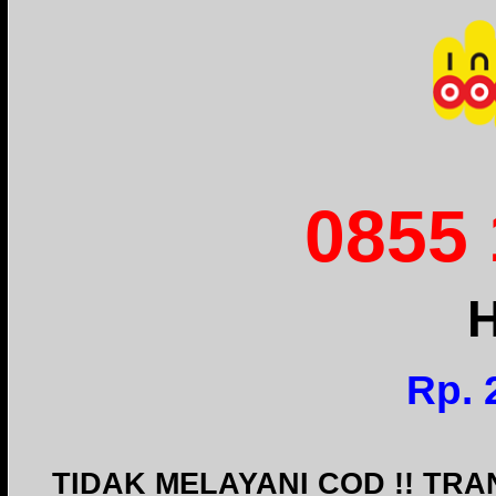
0855
H
Rp. 
TIDAK MELAYANI COD !! TRA