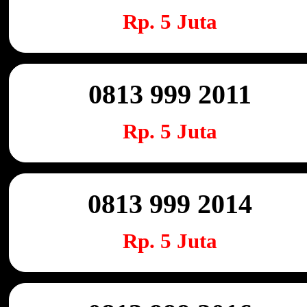
Rp. 5 Juta
0813 999 2011
Rp. 5 Juta
0813 999 2014
Rp. 5 Juta