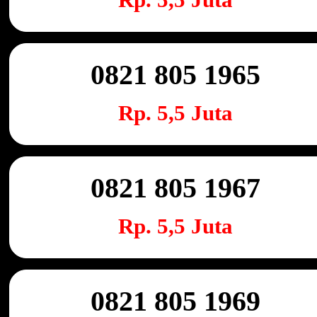
0821 805 1965
Rp. 5,5 Juta
0821 805 1967
Rp. 5,5 Juta
0821 805 1969