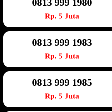
0813 999 1980
Rp. 5 Juta
0813 999 1983
Rp. 5 Juta
0813 999 1985
Rp. 5 Juta