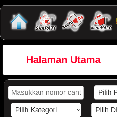
Halaman Utama