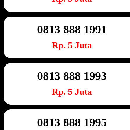
0813 888 1991
Rp. 5 Juta
0813 888 1993
Rp. 5 Juta
0813 888 1995