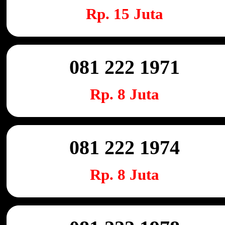
Rp. 15 Juta
081 222 1971
Rp. 8 Juta
081 222 1974
Rp. 8 Juta