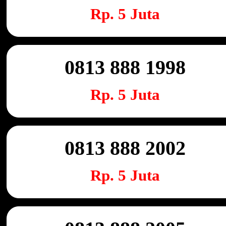
Rp. 5 Juta
0813 888 1998
Rp. 5 Juta
0813 888 2002
Rp. 5 Juta