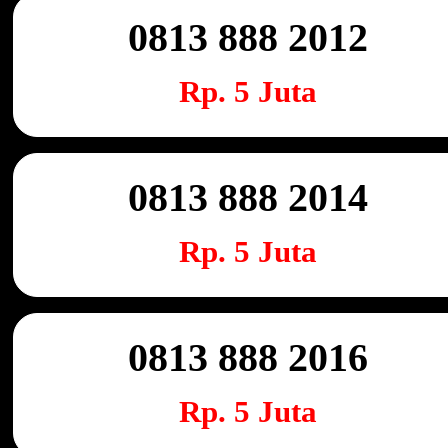
0813 888 2012
Rp. 5 Juta
0813 888 2014
Rp. 5 Juta
0813 888 2016
Rp. 5 Juta