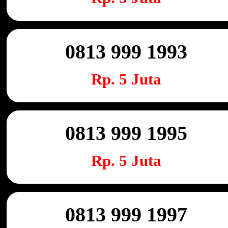
0813 999 1993
Rp. 5 Juta
0813 999 1995
Rp. 5 Juta
0813 999 1997