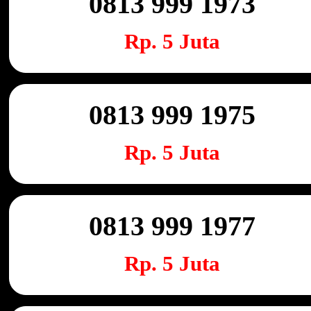
0813 999 1973
Rp. 5 Juta
0813 999 1975
Rp. 5 Juta
0813 999 1977
Rp. 5 Juta