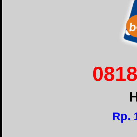
081
H
Rp. 