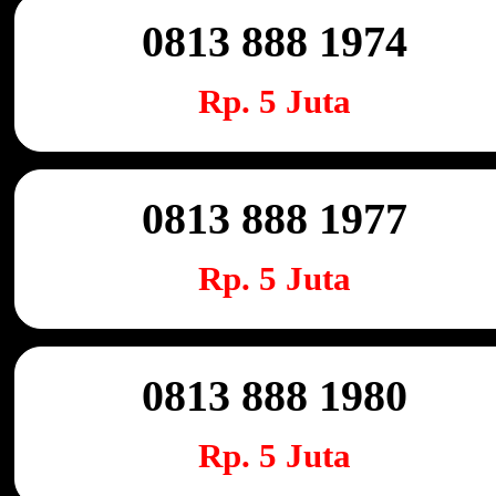
0813 888 1974
Rp. 5 Juta
0813 888 1977
Rp. 5 Juta
0813 888 1980
Rp. 5 Juta