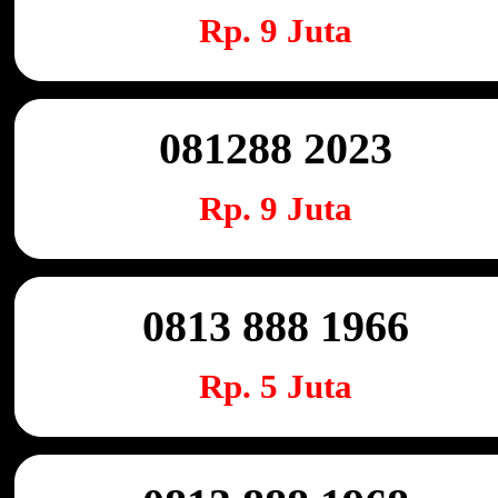
Rp. 9 Juta
081288 2023
Rp. 9 Juta
0813 888 1966
Rp. 5 Juta