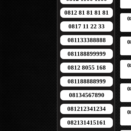
0812 81 81 81 81
0
0817 11 22 33
081133388888
0
081188899999
0
0812 8055 168
081188888999
0
08134567890
081212341234
0
082131415161