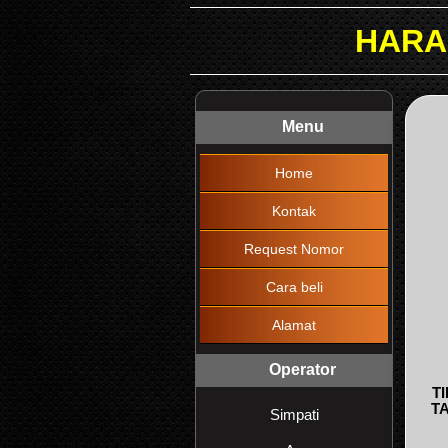
HARAP DIBACA !!!
Menu
Home
Kontak
Request Nomor
Cara beli
Alamat
Operator
T
T
Simpati