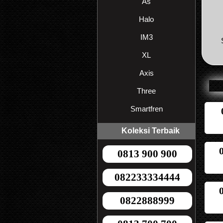
As
Halo
IM3
XL
Axis
Three
Smartfren
Koleksi Terbaik
0813 900 900
082233334444
0822888999