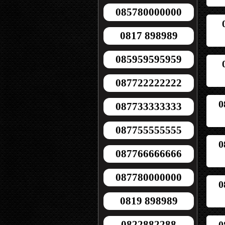
085780000000
0817 898989
085959595959
087722222222
0
087733333333
087755555555
0
087766666666
087780000000
0
0819 898989
0822882288
0