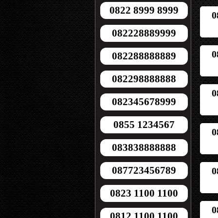
0822 8999 8999
0
082228889999
0
082288888889
082298888888
0
082345678999
0855 1234567
0
083838888888
087723456789
0
0823 1100 1100
0
0812 1100 1100