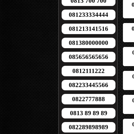
0813 700 700
081233334444
081213141516
081380000000
085656565656
0812111222
082233445566
0822777888
0813 89 89 89
082289898989