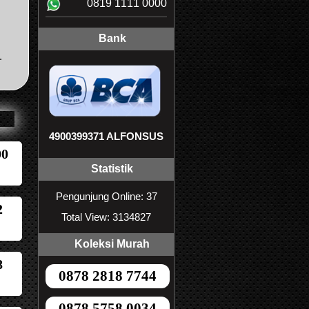
0819 1111 0000
Bank
.
4900399371 ALFONSUS
00
Statistik
Pengunjung Online: 37
2
Total View: 3134827
Koleksi Murah
8
0878 2818 7744
0878 5758 0034