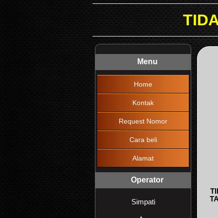
TIDAK DIKENAKAN
Menu
Home
Kontak
Request Nomor
Cara beli
Alamat
Operator
T
T
Simpati