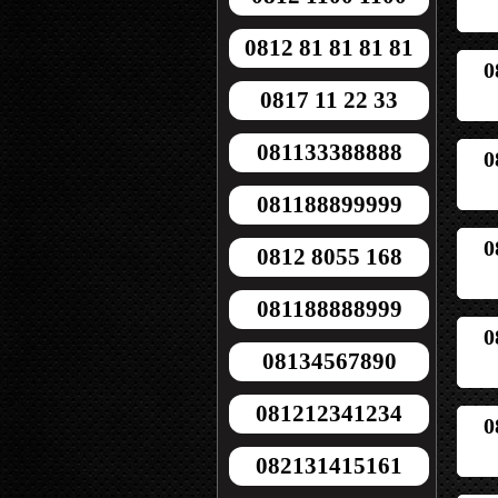
0812 81 81 81 81
0
0817 11 22 33
081133388888
0
081188899999
0
0812 8055 168
081188888999
0
08134567890
081212341234
0
082131415161