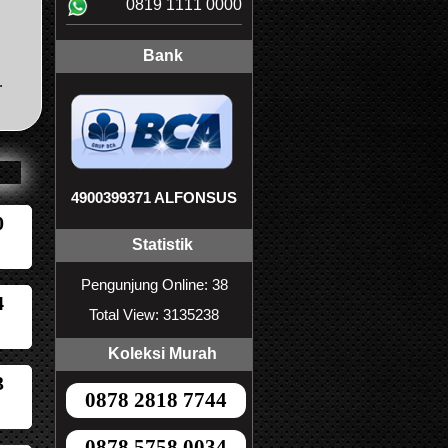
0819 1111 0000
Bank
.
4900399371 ALFONSUS
0
Statistik
Pengunjung Online: 38
4
Total View: 3135238
Koleksi Murah
3
0878 2818 7744
0878 5758 0034