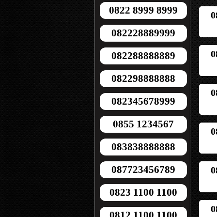
0822 8999 8999
0
082228889999
0
082288888889
082298888888
0
082345678999
0855 1234567
0
083838888888
087723456789
0
0823 1100 1100
0
0812 1100 1100