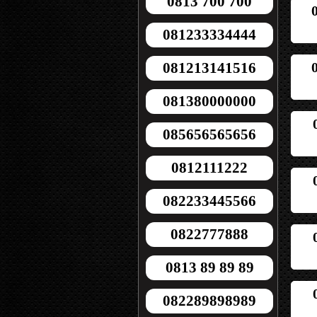
0813 700 700
081233334444
081213141516
081380000000
085656565656
0812111222
082233445566
0822777888
0813 89 89 89
082289898989