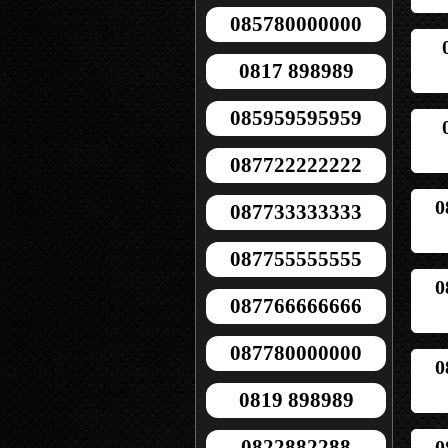
085780000000
0817 898989
085959595959
087722222222
0
087733333333
087755555555
0
087766666666
087780000000
0
0819 898989
0822882288
0