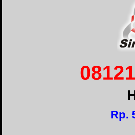
0812
H
Rp. 