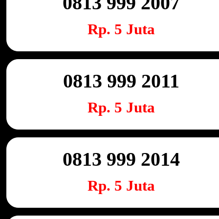
0813 999 2007
Rp. 5 Juta
0813 999 2011
Rp. 5 Juta
0813 999 2014
Rp. 5 Juta