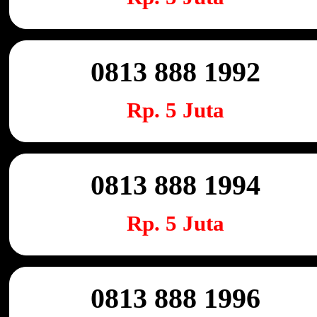
0813 888 1992
Rp. 5 Juta
0813 888 1994
Rp. 5 Juta
0813 888 1996