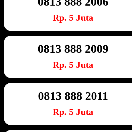
0813 888 2006
Rp. 5 Juta
0813 888 2009
Rp. 5 Juta
0813 888 2011
Rp. 5 Juta