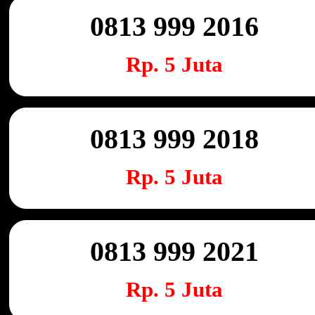
0813 999 2016
Rp. 5 Juta
0813 999 2018
Rp. 5 Juta
0813 999 2021
Rp. 5 Juta