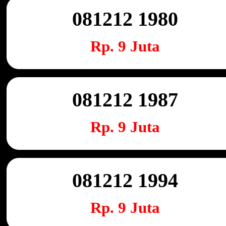
081212 1980
Rp. 9 Juta
081212 1987
Rp. 9 Juta
081212 1994
Rp. 9 Juta