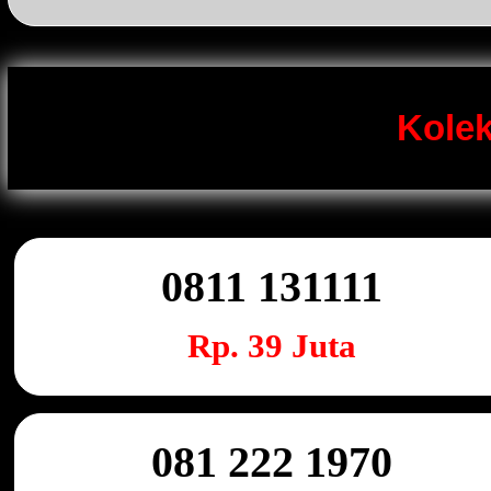
Kolek
0811 131111
Rp. 39 Juta
081 222 1970