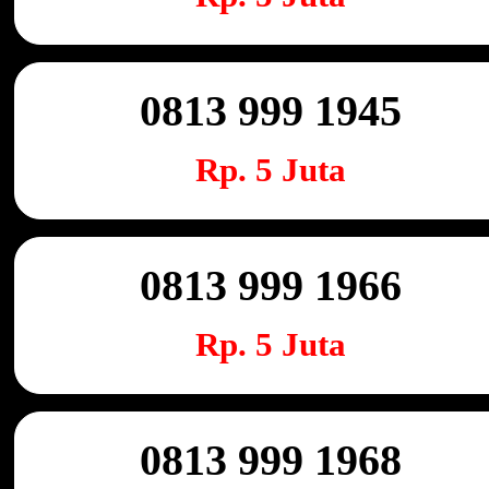
0813 999 1945
Rp. 5 Juta
0813 999 1966
Rp. 5 Juta
0813 999 1968