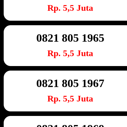
Rp. 5,5 Juta
0821 805 1965
Rp. 5,5 Juta
0821 805 1967
Rp. 5,5 Juta