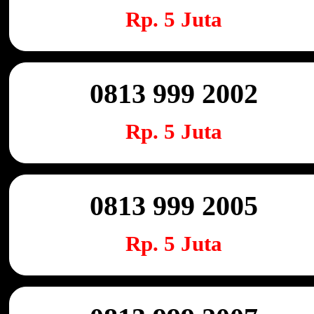
Rp. 5 Juta
0813 999 2002
Rp. 5 Juta
0813 999 2005
Rp. 5 Juta