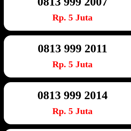
0813 999 2007
Rp. 5 Juta
0813 999 2011
Rp. 5 Juta
0813 999 2014
Rp. 5 Juta