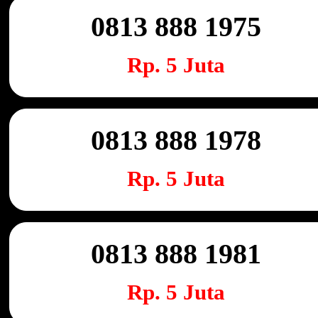
0813 888 1975
Rp. 5 Juta
0813 888 1978
Rp. 5 Juta
0813 888 1981
Rp. 5 Juta