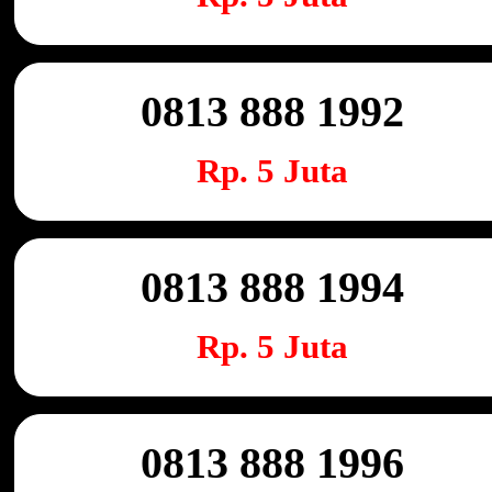
0813 888 1992
Rp. 5 Juta
0813 888 1994
Rp. 5 Juta
0813 888 1996