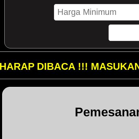
 DIBACA !!! MASUKAN NOM
Pemesanan