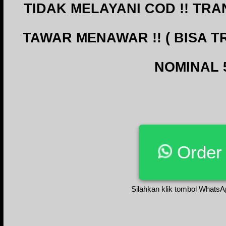
TIDAK MELAYANI COD !! TRA
TAWAR MENAWAR !! ( BISA 
NOMINAL 5
Order 
Silahkan klik tombol WhatsA