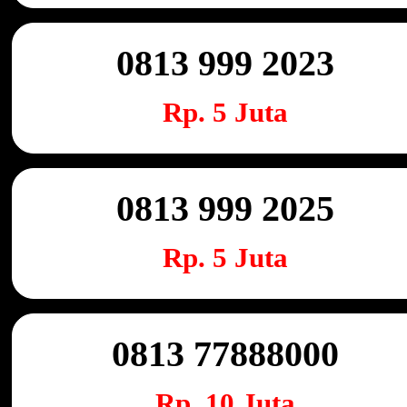
0813 999 2023
Rp. 5 Juta
0813 999 2025
Rp. 5 Juta
0813 77888000
Rp. 10 Juta