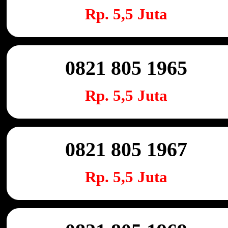
Rp. 5,5 Juta
0821 805 1965
Rp. 5,5 Juta
0821 805 1967
Rp. 5,5 Juta