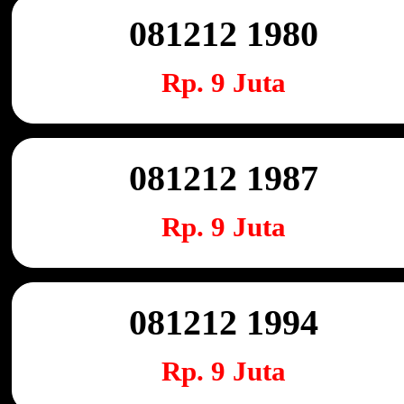
081212 1980
Rp. 9 Juta
081212 1987
Rp. 9 Juta
081212 1994
Rp. 9 Juta