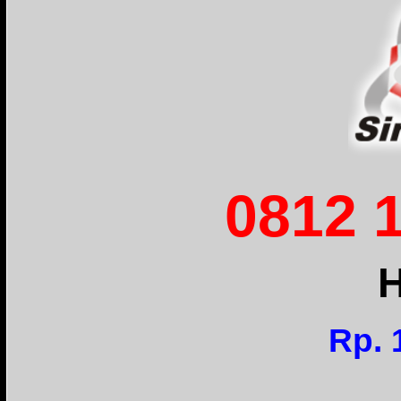
0812
H
Rp. 