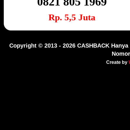
0821 805 1969
Rp. 5,5 Juta
Copyright © 2013 - 2026 CASHBACK Hanya d
Nomor 
Create by