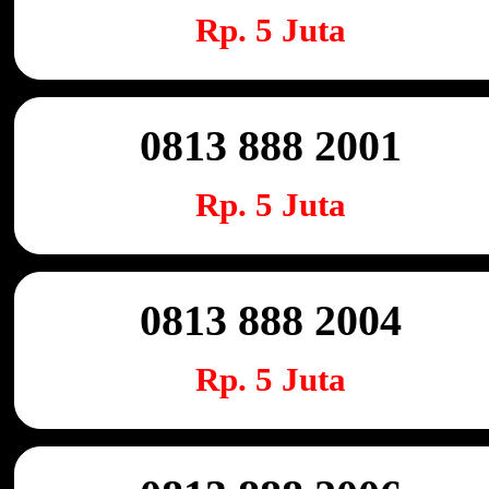
Rp. 5 Juta
0813 888 2001
Rp. 5 Juta
0813 888 2004
Rp. 5 Juta