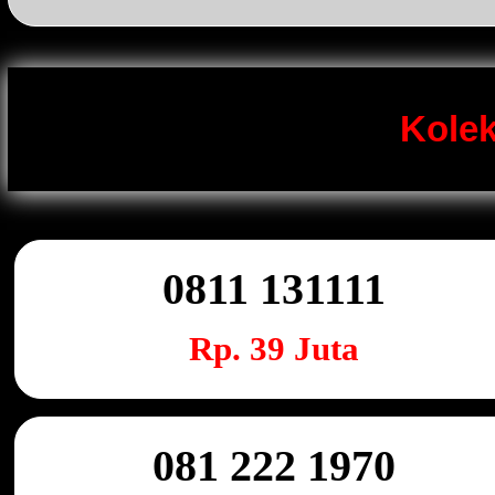
Kolek
0811 131111
Rp. 39 Juta
081 222 1970