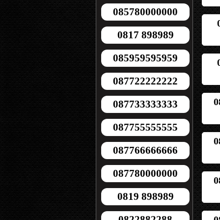
085780000000
0817 898989
085959595959
087722222222
0
087733333333
087755555555
0
087766666666
087780000000
0
0819 898989
0822882288
0