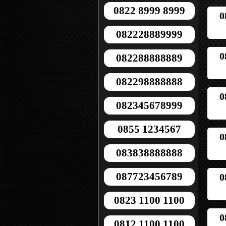
0822 8999 8999
0
082228889999
0
082288888889
082298888888
0
082345678999
0855 1234567
0
083838888888
087723456789
0
0823 1100 1100
0
0812 1100 1100