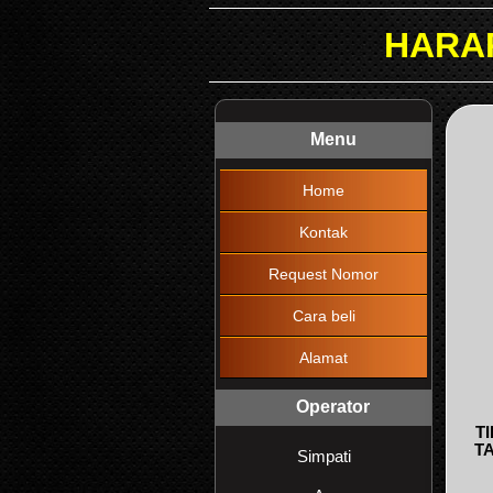
HARAP DIBACA !!!
Menu
Home
Kontak
Request Nomor
Cara beli
Alamat
Operator
T
T
Simpati