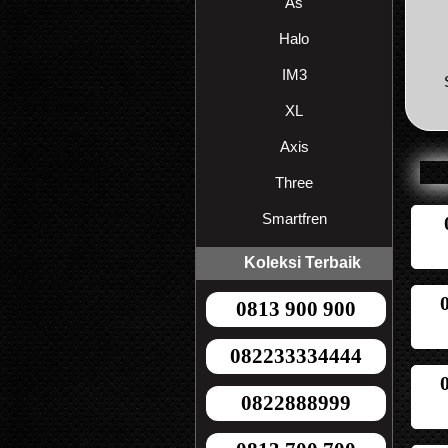
As
Halo
IM3
XL
Axis
Three
Smartfren
Koleksi Terbaik
0813 900 900
082233334444
0822888999