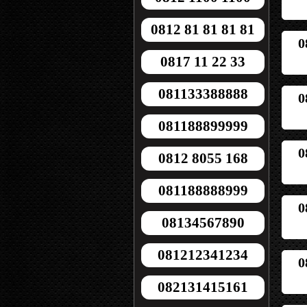
0812 81 81 81 81
0
0817 11 22 33
081133388888
0
081188899999
0
0812 8055 168
081188888999
0
08134567890
081212341234
0
082131415161