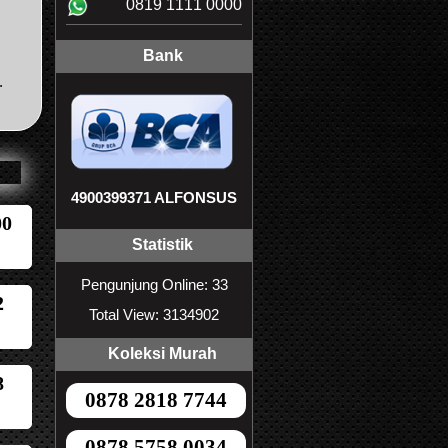
0819 1111 0000
Bank
.
4900399371 ALFONSUS
00
Statistik
Pengunjung Online: 33
2
Total View: 3134902
Koleksi Murah
8
0878 2818 7744
0878 5758 0034