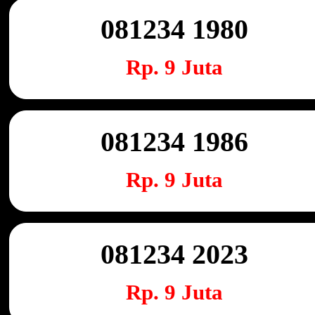
081234 1980
Rp. 9 Juta
081234 1986
Rp. 9 Juta
081234 2023
Rp. 9 Juta