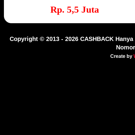
Rp. 5,5 Juta
Copyright © 2013 - 2026 CASHBACK Hanya d
Nomor 
Create by