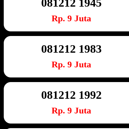
081212 1945
Rp. 9 Juta
081212 1983
Rp. 9 Juta
081212 1992
Rp. 9 Juta