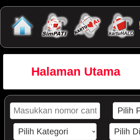
Halaman Utama