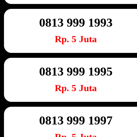
0813 999 1993
Rp. 5 Juta
0813 999 1995
Rp. 5 Juta
0813 999 1997
Rp. 5 Juta