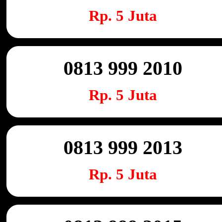
Rp. 5 Juta
0813 999 2010
Rp. 5 Juta
0813 999 2013
Rp. 5 Juta