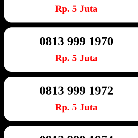
Rp. 5 Juta
0813 999 1970
Rp. 5 Juta
0813 999 1972
Rp. 5 Juta