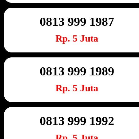
0813 999 1987
Rp. 5 Juta
0813 999 1989
Rp. 5 Juta
0813 999 1992
Rp. 5 Juta