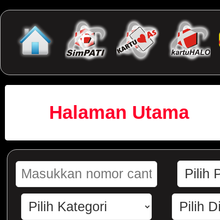
Halaman Utama