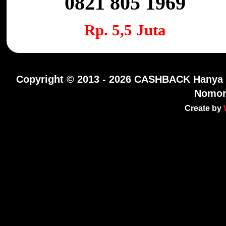
0821 805 1969
Rp. 5,5 Juta
Copyright © 2013 - 2026 CASHBACK Hanya d
Nomor 
Create by