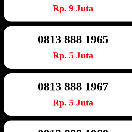
Rp. 9 Juta
0813 888 1965
Rp. 5 Juta
0813 888 1967
Rp. 5 Juta