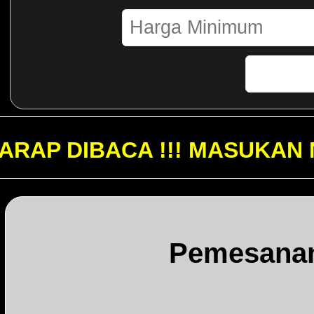
IBACA !!! MASUKAN NOMOR
Pemesanan