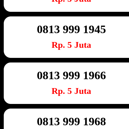
0813 999 1945
Rp. 5 Juta
0813 999 1966
Rp. 5 Juta
0813 999 1968