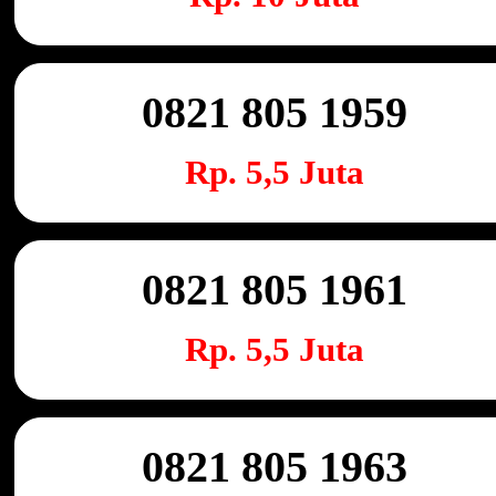
0821 805 1959
Rp. 5,5 Juta
0821 805 1961
Rp. 5,5 Juta
0821 805 1963