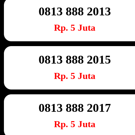
0813 888 2013
Rp. 5 Juta
0813 888 2015
Rp. 5 Juta
0813 888 2017
Rp. 5 Juta