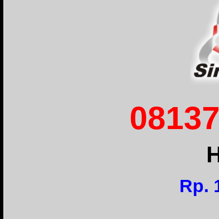
0813
H
Rp. 