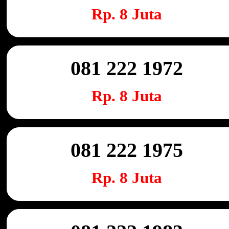
Rp. 8 Juta
081 222 1972
Rp. 8 Juta
081 222 1975
Rp. 8 Juta