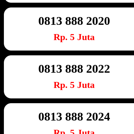
0813 888 2020
Rp. 5 Juta
0813 888 2022
Rp. 5 Juta
0813 888 2024
Rp. 5 Juta