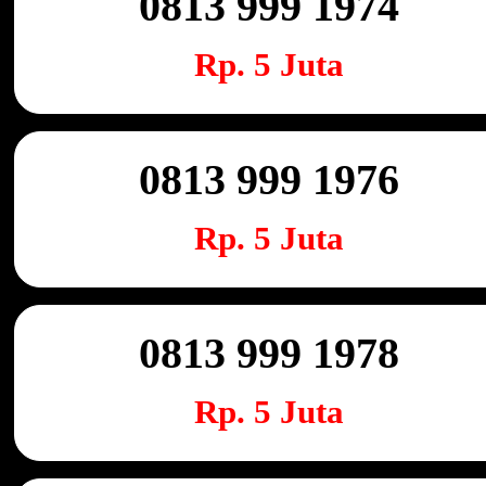
0813 999 1974
Rp. 5 Juta
0813 999 1976
Rp. 5 Juta
0813 999 1978
Rp. 5 Juta