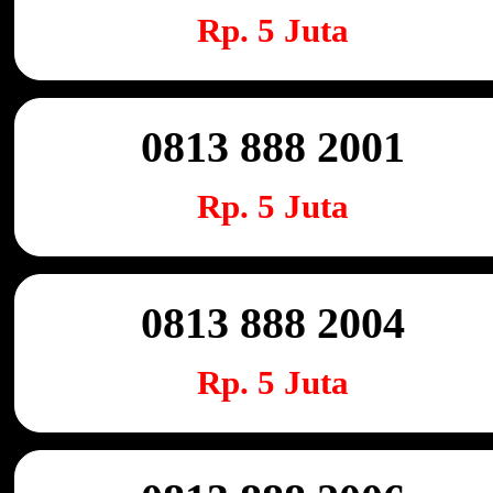
Rp. 5 Juta
0813 888 2001
Rp. 5 Juta
0813 888 2004
Rp. 5 Juta