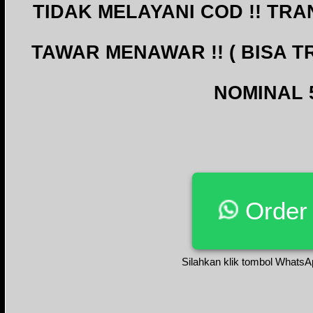
TIDAK MELAYANI COD !! TRA
TAWAR MENAWAR !! ( BISA 
NOMINAL 5
Order 
Silahkan klik tombol WhatsA