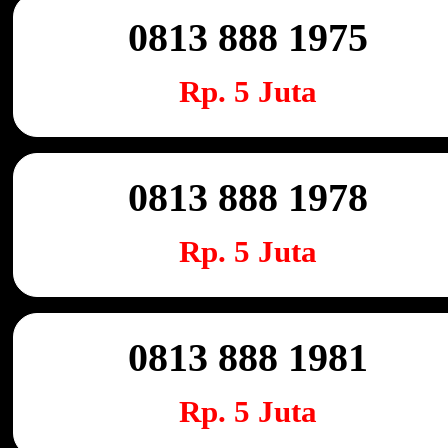
0813 888 1975
Rp. 5 Juta
0813 888 1978
Rp. 5 Juta
0813 888 1981
Rp. 5 Juta