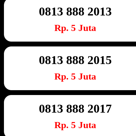
0813 888 2013
Rp. 5 Juta
0813 888 2015
Rp. 5 Juta
0813 888 2017
Rp. 5 Juta