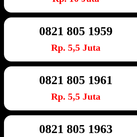
0821 805 1959
Rp. 5,5 Juta
0821 805 1961
Rp. 5,5 Juta
0821 805 1963