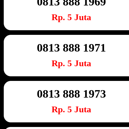
0813 888 1969
Rp. 5 Juta
0813 888 1971
Rp. 5 Juta
0813 888 1973
Rp. 5 Juta