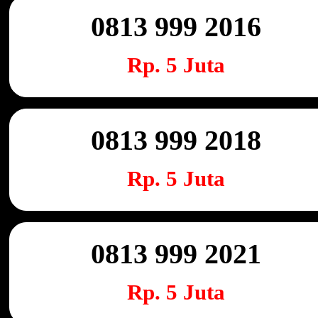
0813 999 2016
Rp. 5 Juta
0813 999 2018
Rp. 5 Juta
0813 999 2021
Rp. 5 Juta