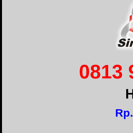
0813
H
Rp.