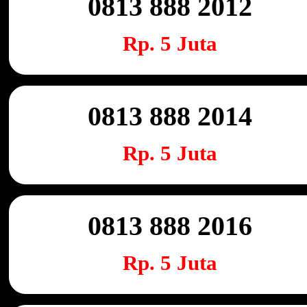
0813 888 2012
Rp. 5 Juta
0813 888 2014
Rp. 5 Juta
0813 888 2016
Rp. 5 Juta