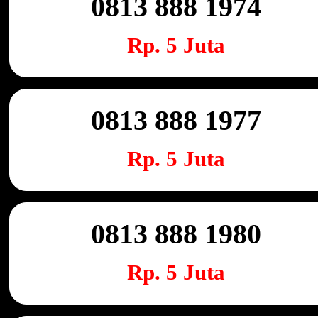
0813 888 1974
Rp. 5 Juta
0813 888 1977
Rp. 5 Juta
0813 888 1980
Rp. 5 Juta