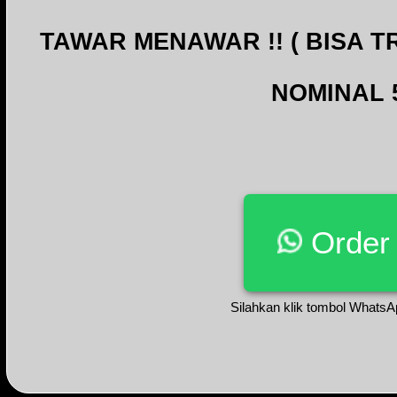
TAWAR MENAWAR !! ( BISA 
NOMINAL 5
Order 
Silahkan klik tombol WhatsA