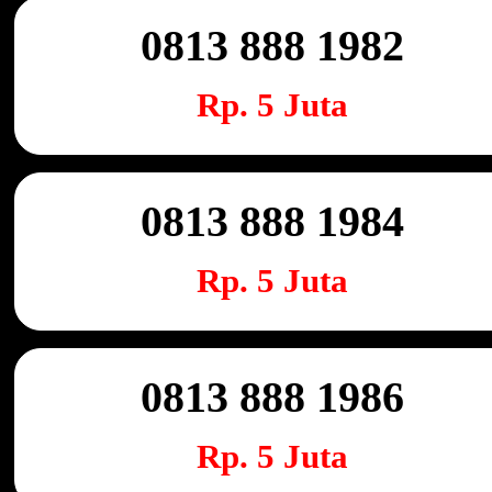
0813 888 1982
Rp. 5 Juta
0813 888 1984
Rp. 5 Juta
0813 888 1986
Rp. 5 Juta