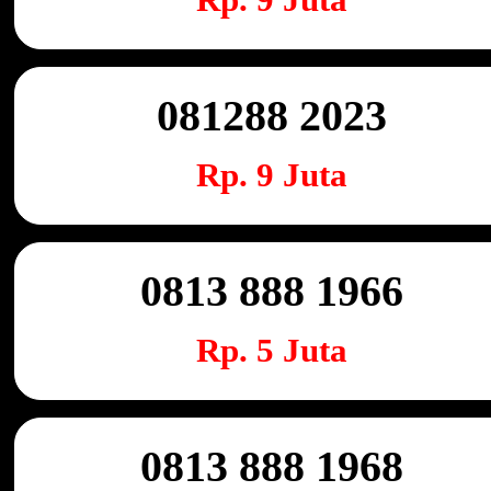
081288 2023
Rp. 9 Juta
0813 888 1966
Rp. 5 Juta
0813 888 1968