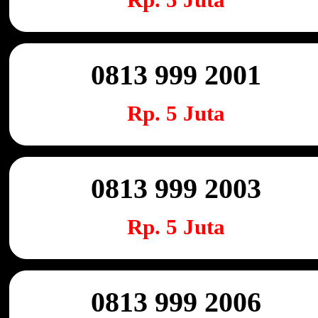
0813 999 2001
Rp. 5 Juta
0813 999 2003
Rp. 5 Juta
0813 999 2006