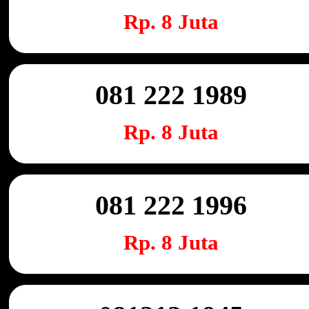
Rp. 8 Juta
081 222 1989
Rp. 8 Juta
081 222 1996
Rp. 8 Juta