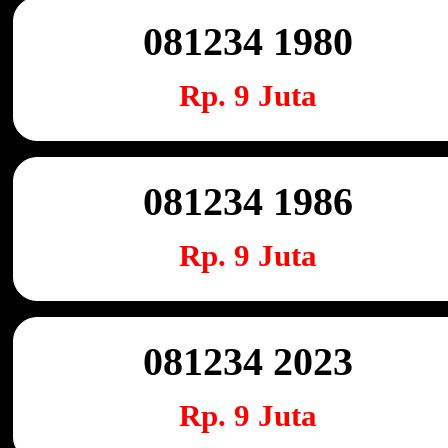
081234 1980
Rp. 9 Juta
081234 1986
Rp. 9 Juta
081234 2023
Rp. 9 Juta