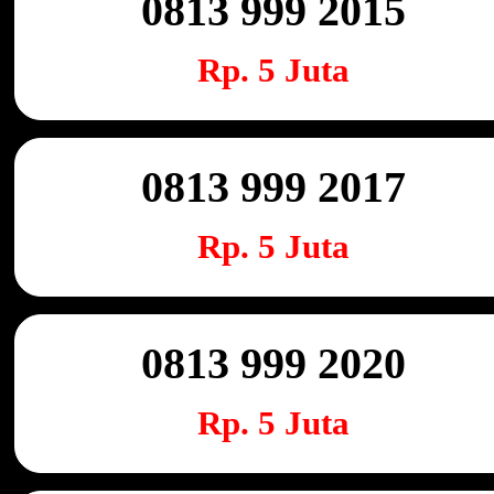
0813 999 2015
Rp. 5 Juta
0813 999 2017
Rp. 5 Juta
0813 999 2020
Rp. 5 Juta