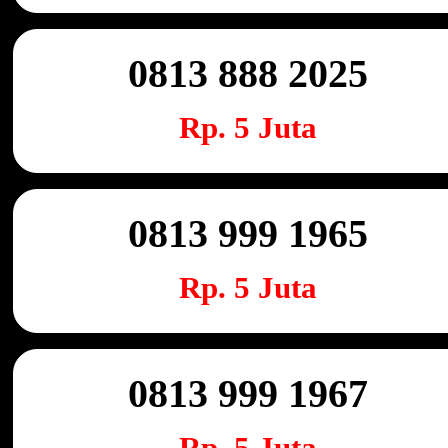
0813 888 2025
Rp. 5 Juta
0813 999 1965
Rp. 5 Juta
0813 999 1967
Rp. 5 Juta