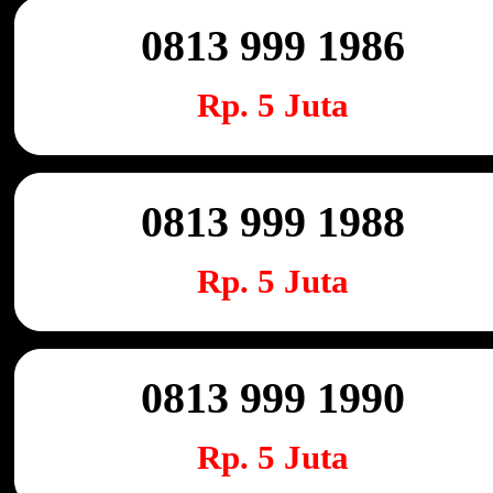
0813 999 1986
Rp. 5 Juta
0813 999 1988
Rp. 5 Juta
0813 999 1990
Rp. 5 Juta