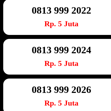
0813 999 2022
Rp. 5 Juta
0813 999 2024
Rp. 5 Juta
0813 999 2026
Rp. 5 Juta