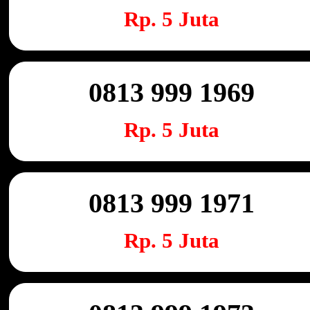
Rp. 5 Juta
0813 999 1969
Rp. 5 Juta
0813 999 1971
Rp. 5 Juta