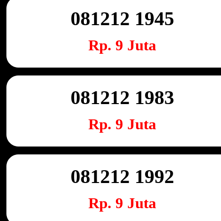
081212 1945
Rp. 9 Juta
081212 1983
Rp. 9 Juta
081212 1992
Rp. 9 Juta