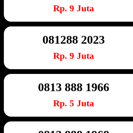
Rp. 9 Juta
081288 2023
Rp. 9 Juta
0813 888 1966
Rp. 5 Juta