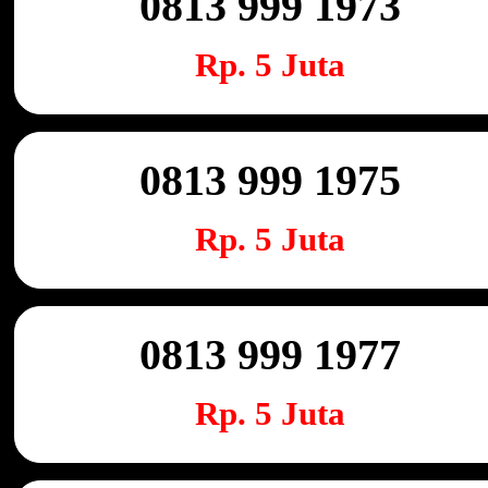
0813 999 1973
Rp. 5 Juta
0813 999 1975
Rp. 5 Juta
0813 999 1977
Rp. 5 Juta