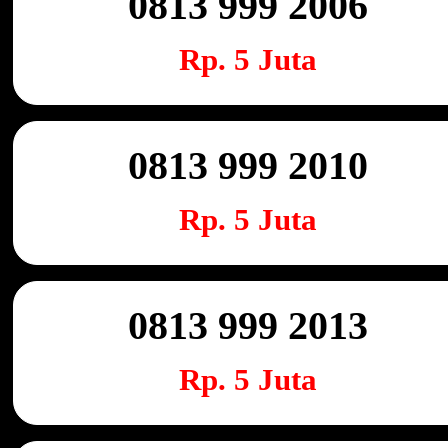
0813 999 2006
Rp. 5 Juta
0813 999 2010
Rp. 5 Juta
0813 999 2013
Rp. 5 Juta