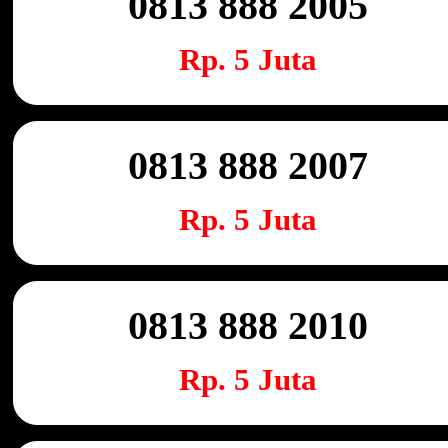
0813 888 2005
Rp. 5 Juta
0813 888 2007
Rp. 5 Juta
0813 888 2010
Rp. 5 Juta