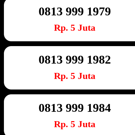
0813 999 1979
Rp. 5 Juta
0813 999 1982
Rp. 5 Juta
0813 999 1984
Rp. 5 Juta