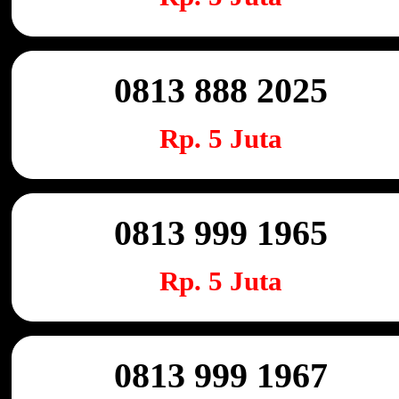
0813 888 2025
Rp. 5 Juta
0813 999 1965
Rp. 5 Juta
0813 999 1967