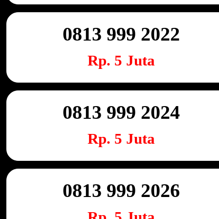
0813 999 2022
Rp. 5 Juta
0813 999 2024
Rp. 5 Juta
0813 999 2026
Rp. 5 Juta