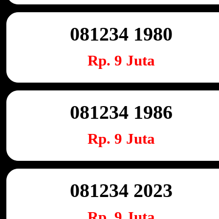
081234 1980
Rp. 9 Juta
081234 1986
Rp. 9 Juta
081234 2023
Rp. 9 Juta