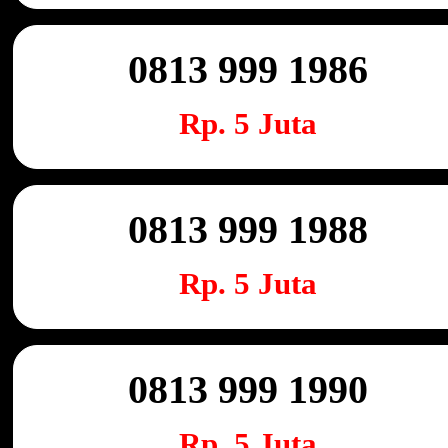
0813 999 1986
Rp. 5 Juta
0813 999 1988
Rp. 5 Juta
0813 999 1990
Rp. 5 Juta