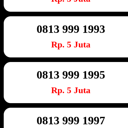
0813 999 1993
Rp. 5 Juta
0813 999 1995
Rp. 5 Juta
0813 999 1997