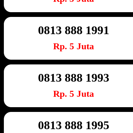
0813 888 1991
Rp. 5 Juta
0813 888 1993
Rp. 5 Juta
0813 888 1995