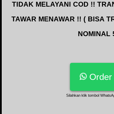
TIDAK MELAYANI COD !! TRA
TAWAR MENAWAR !! ( BISA 
NOMINAL 5
Order 
Silahkan klik tombol WhatsA