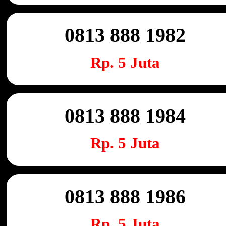
0813 888 1982
Rp. 5 Juta
0813 888 1984
Rp. 5 Juta
0813 888 1986
Rp. 5 Juta