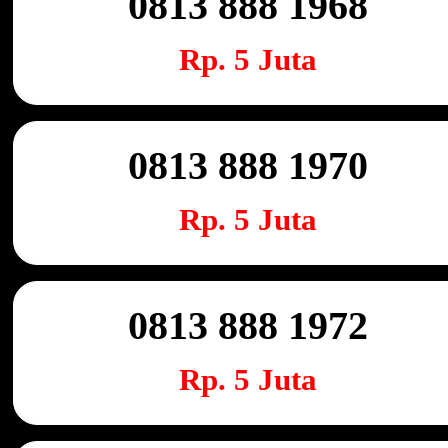
0813 888 1968
Rp. 5 Juta
0813 888 1970
Rp. 5 Juta
0813 888 1972
Rp. 5 Juta