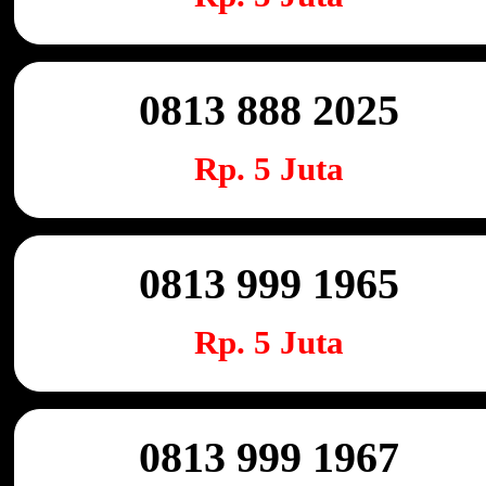
0813 888 2025
Rp. 5 Juta
0813 999 1965
Rp. 5 Juta
0813 999 1967