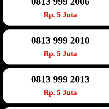
0813 999 2006
Rp. 5 Juta
0813 999 2010
Rp. 5 Juta
0813 999 2013
Rp. 5 Juta