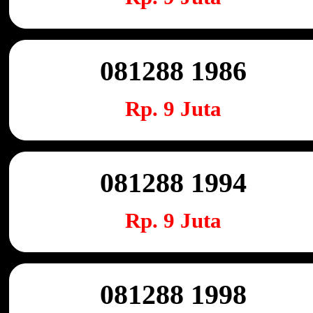
081288 1986
Rp. 9 Juta
081288 1994
Rp. 9 Juta
081288 1998