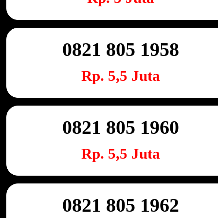
0821 805 1958
Rp. 5,5 Juta
0821 805 1960
Rp. 5,5 Juta
0821 805 1962