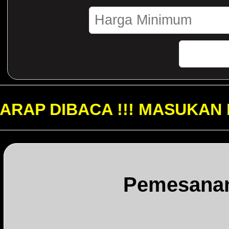
IBACA !!! MASUKAN NOMOR
Pemesanan