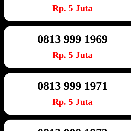
Rp. 5 Juta
0813 999 1969
Rp. 5 Juta
0813 999 1971
Rp. 5 Juta