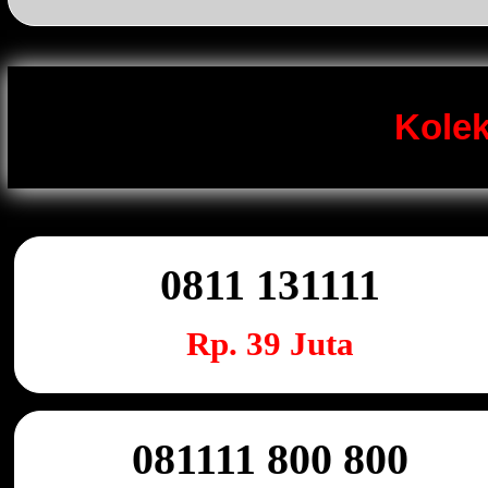
Kolek
0811 131111
Rp. 39 Juta
081111 800 800