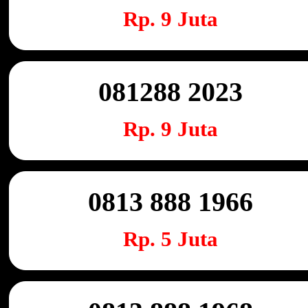
Rp. 9 Juta
081288 2023
Rp. 9 Juta
0813 888 1966
Rp. 5 Juta