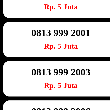
Rp. 5 Juta
0813 999 2001
Rp. 5 Juta
0813 999 2003
Rp. 5 Juta