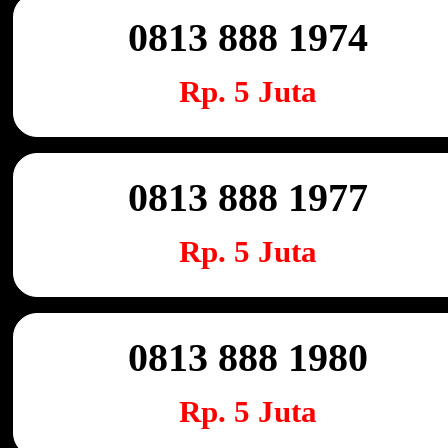
0813 888 1974
Rp. 5 Juta
0813 888 1977
Rp. 5 Juta
0813 888 1980
Rp. 5 Juta