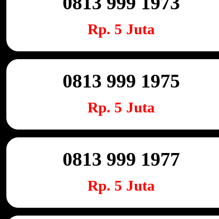
0813 999 1973
Rp. 5 Juta
0813 999 1975
Rp. 5 Juta
0813 999 1977
Rp. 5 Juta