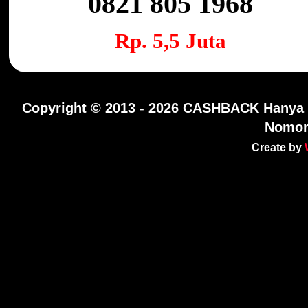
0821 805 1968
Rp. 5,5 Juta
Copyright © 2013 - 2026 CASHBACK Hanya d
Nomor 
Create by