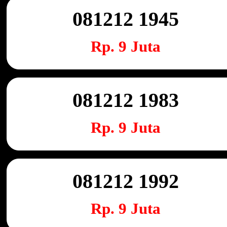
081212 1945
Rp. 9 Juta
081212 1983
Rp. 9 Juta
081212 1992
Rp. 9 Juta