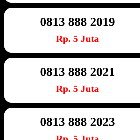
0813 888 2019
Rp. 5 Juta
0813 888 2021
Rp. 5 Juta
0813 888 2023
Rp. 5 Juta