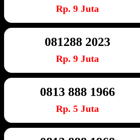
Rp. 9 Juta
081288 2023
Rp. 9 Juta
0813 888 1966
Rp. 5 Juta