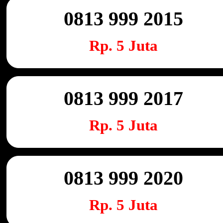
0813 999 2015
Rp. 5 Juta
0813 999 2017
Rp. 5 Juta
0813 999 2020
Rp. 5 Juta