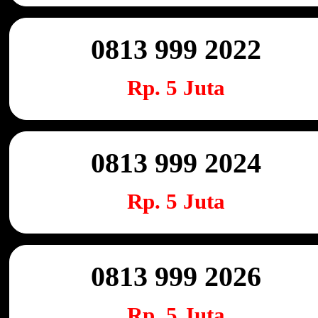
0813 999 2022
Rp. 5 Juta
0813 999 2024
Rp. 5 Juta
0813 999 2026
Rp. 5 Juta