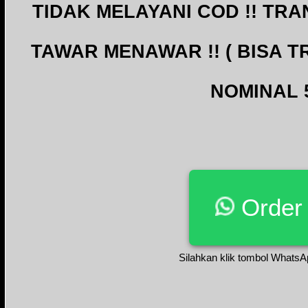
TIDAK MELAYANI COD !! TRA
TAWAR MENAWAR !! ( BISA 
NOMINAL 5
Order 
Silahkan klik tombol WhatsA