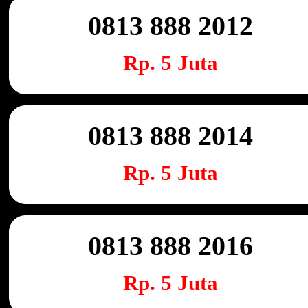
0813 888 2012
Rp. 5 Juta
0813 888 2014
Rp. 5 Juta
0813 888 2016
Rp. 5 Juta