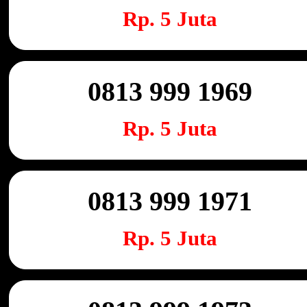
Rp. 5 Juta
0813 999 1969
Rp. 5 Juta
0813 999 1971
Rp. 5 Juta