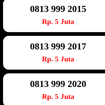
0813 999 2015
Rp. 5 Juta
0813 999 2017
Rp. 5 Juta
0813 999 2020
Rp. 5 Juta