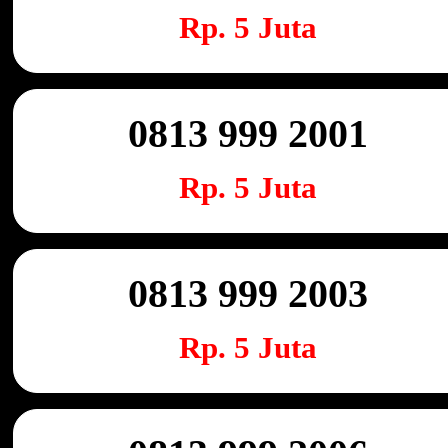
Rp. 5 Juta
0813 999 2001
Rp. 5 Juta
0813 999 2003
Rp. 5 Juta