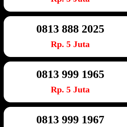
0813 888 2025
Rp. 5 Juta
0813 999 1965
Rp. 5 Juta
0813 999 1967