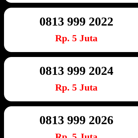
0813 999 2022
Rp. 5 Juta
0813 999 2024
Rp. 5 Juta
0813 999 2026
Rp. 5 Juta