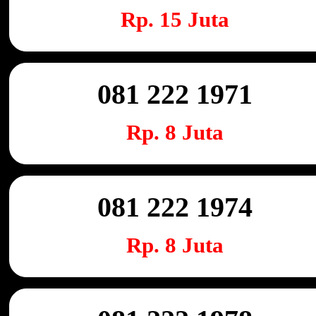
Rp. 15 Juta
081 222 1971
Rp. 8 Juta
081 222 1974
Rp. 8 Juta