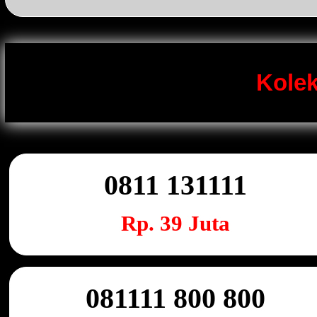
Kolek
0811 131111
Rp. 39 Juta
081111 800 800