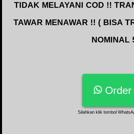
TIDAK MELAYANI COD !! TRA
TAWAR MENAWAR !! ( BISA 
NOMINAL 5
Order 
Silahkan klik tombol WhatsA