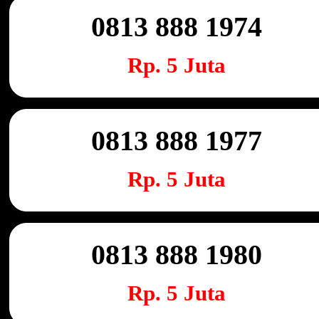
0813 888 1974
Rp. 5 Juta
0813 888 1977
Rp. 5 Juta
0813 888 1980
Rp. 5 Juta