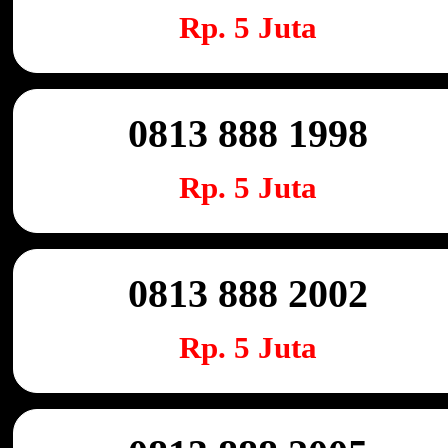
Rp. 5 Juta
0813 888 1998
Rp. 5 Juta
0813 888 2002
Rp. 5 Juta