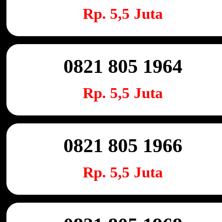
Rp. 5,5 Juta
0821 805 1964
Rp. 5,5 Juta
0821 805 1966
Rp. 5,5 Juta