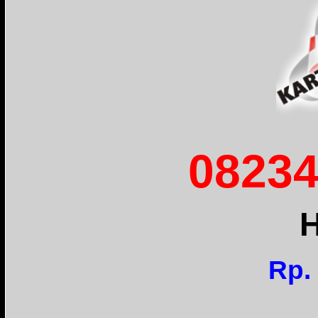
0823
H
Rp.