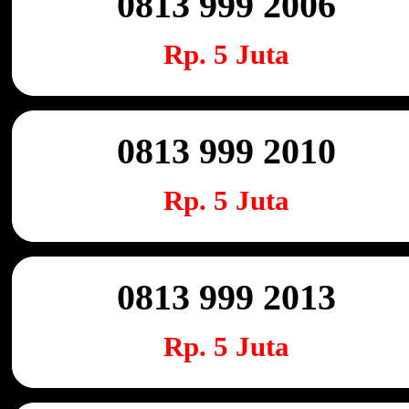
0813 999 2006
Rp. 5 Juta
0813 999 2010
Rp. 5 Juta
0813 999 2013
Rp. 5 Juta