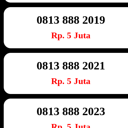
0813 888 2019
Rp. 5 Juta
0813 888 2021
Rp. 5 Juta
0813 888 2023
Rp. 5 Juta