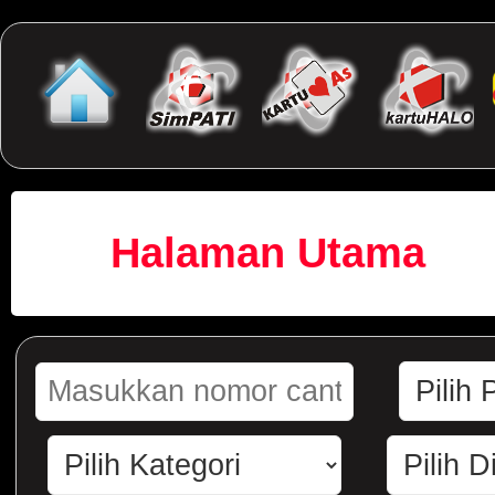
Halaman Utama