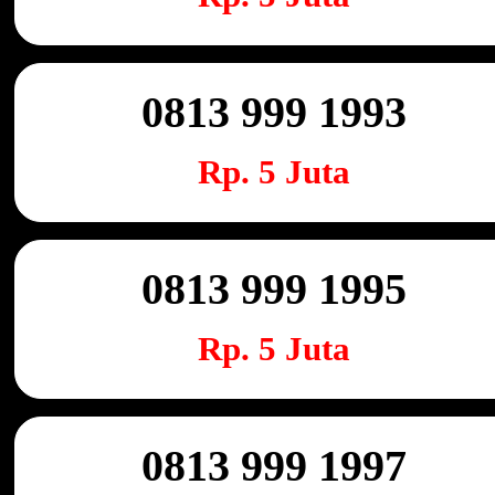
0813 999 1993
Rp. 5 Juta
0813 999 1995
Rp. 5 Juta
0813 999 1997