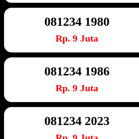
081234 1980
Rp. 9 Juta
081234 1986
Rp. 9 Juta
081234 2023
Rp. 9 Juta