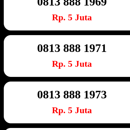
0813 888 1969
Rp. 5 Juta
0813 888 1971
Rp. 5 Juta
0813 888 1973
Rp. 5 Juta