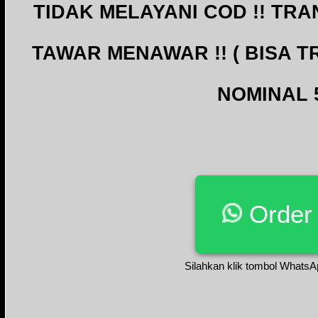
TIDAK MELAYANI COD !! TRA
TAWAR MENAWAR !! ( BISA 
NOMINAL 5
Order 
Silahkan klik tombol WhatsA