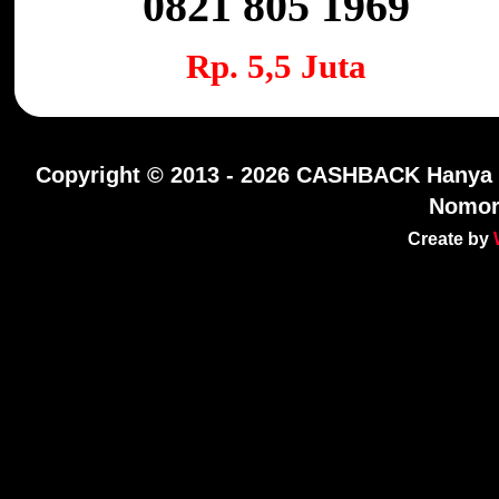
0821 805 1969
Rp. 5,5 Juta
Copyright © 2013 - 2026 CASHBACK Hanya d
Nomor 
Create by