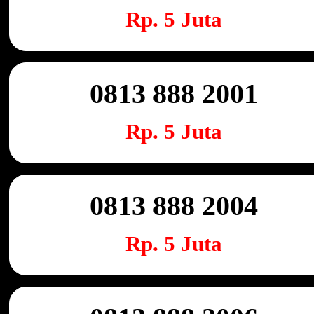
Rp. 5 Juta
0813 888 2001
Rp. 5 Juta
0813 888 2004
Rp. 5 Juta