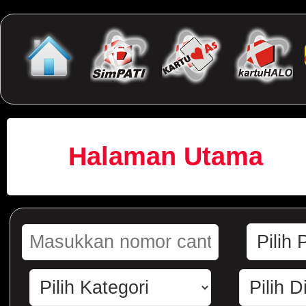
Halaman Utama