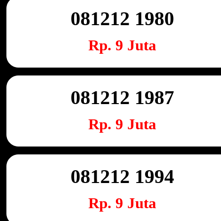
081212 1980
Rp. 9 Juta
081212 1987
Rp. 9 Juta
081212 1994
Rp. 9 Juta