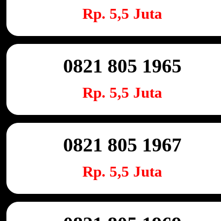
Rp. 5,5 Juta
0821 805 1965
Rp. 5,5 Juta
0821 805 1967
Rp. 5,5 Juta