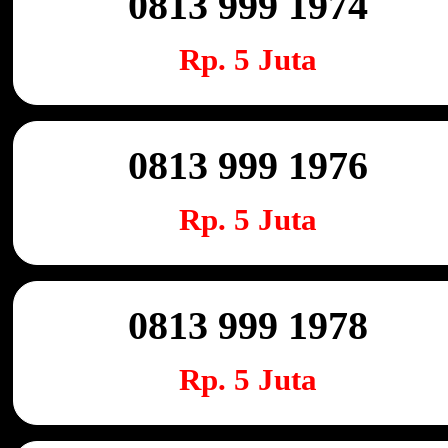
0813 999 1974
Rp. 5 Juta
0813 999 1976
Rp. 5 Juta
0813 999 1978
Rp. 5 Juta