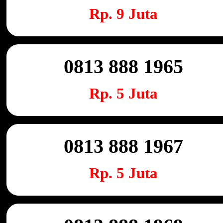
Rp. 9 Juta
0813 888 1965
Rp. 5 Juta
0813 888 1967
Rp. 5 Juta