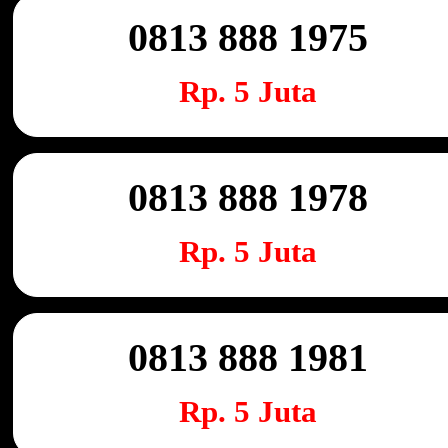
0813 888 1975
Rp. 5 Juta
0813 888 1978
Rp. 5 Juta
0813 888 1981
Rp. 5 Juta