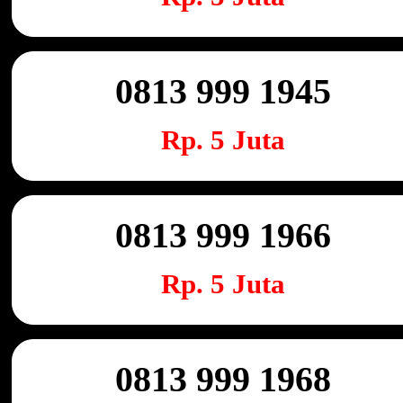
0813 999 1945
Rp. 5 Juta
0813 999 1966
Rp. 5 Juta
0813 999 1968