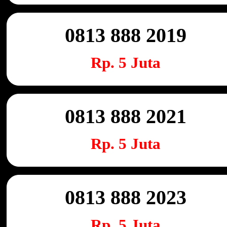
0813 888 2019
Rp. 5 Juta
0813 888 2021
Rp. 5 Juta
0813 888 2023
Rp. 5 Juta