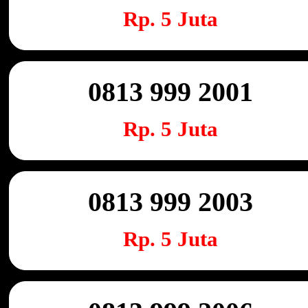
Rp. 5 Juta
0813 999 2001
Rp. 5 Juta
0813 999 2003
Rp. 5 Juta