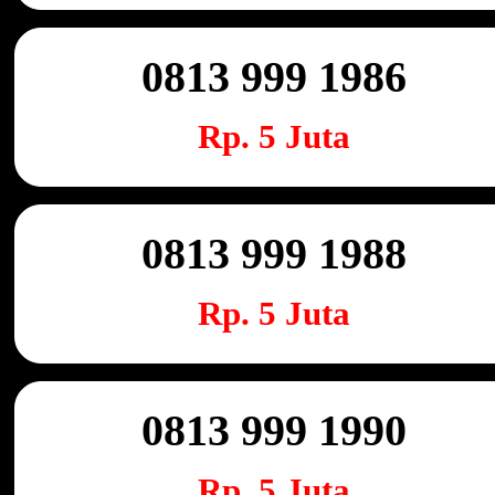
0813 999 1986
Rp. 5 Juta
0813 999 1988
Rp. 5 Juta
0813 999 1990
Rp. 5 Juta