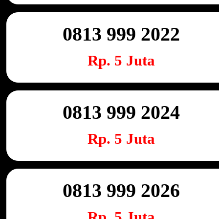
0813 999 2022
Rp. 5 Juta
0813 999 2024
Rp. 5 Juta
0813 999 2026
Rp. 5 Juta