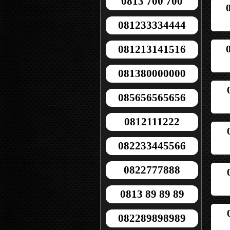
0813 700 700
081233334444
081213141516
081380000000
085656565656
0812111222
082233445566
0822777888
0813 89 89 89
082289898989