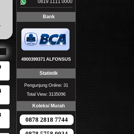
0819 1111 0000
Bank
.
4900399371 ALFONSUS
0
Statistik
Pengunjung Online: 31
4
Total View: 3135096
Koleksi Murah
3
0878 2818 7744
0878 5758 0034