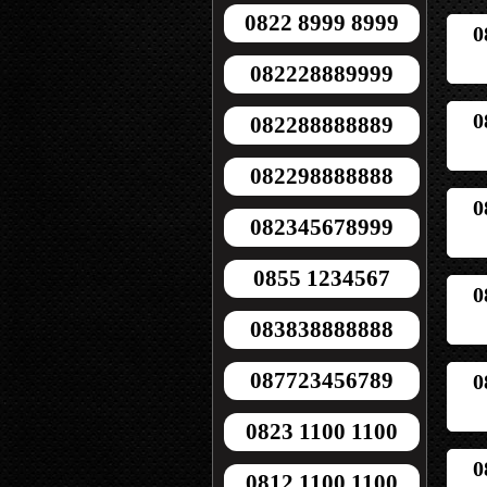
0822 8999 8999
0
082228889999
0
082288888889
082298888888
0
082345678999
0855 1234567
0
083838888888
087723456789
0
0823 1100 1100
0
0812 1100 1100