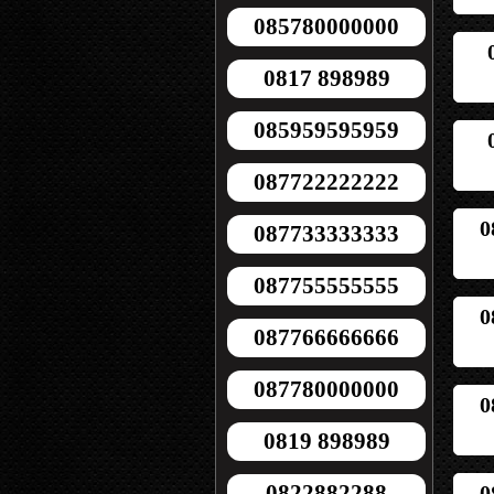
085780000000
0817 898989
085959595959
087722222222
0
087733333333
087755555555
0
087766666666
087780000000
0
0819 898989
0822882288
0