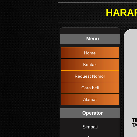
HARAP DIBACA !!!
Menu
Home
Kontak
Request Nomor
Cara beli
Alamat
Operator
T
T
Simpati