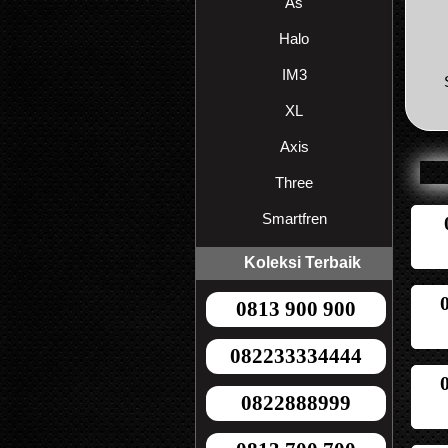
As
Halo
IM3
XL
Axis
Three
Smartfren
Koleksi Terbaik
0813 900 900
082233334444
0822888999