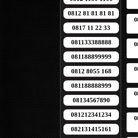
0812 81 81 81 81
0
0817 11 22 33
081133388888
0
081188899999
0
0812 8055 168
081188888999
0
08134567890
081212341234
0
082131415161