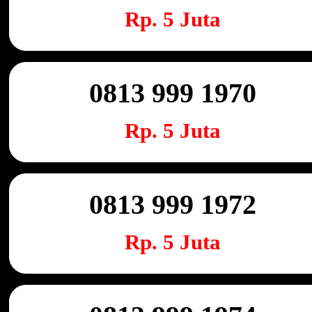
Rp. 5 Juta
0813 999 1970
Rp. 5 Juta
0813 999 1972
Rp. 5 Juta