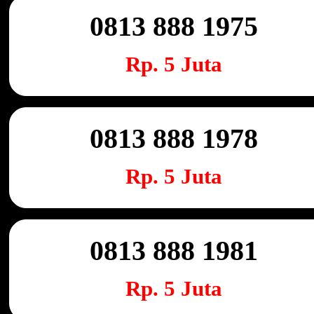
0813 888 1975
Rp. 5 Juta
0813 888 1978
Rp. 5 Juta
0813 888 1981
Rp. 5 Juta