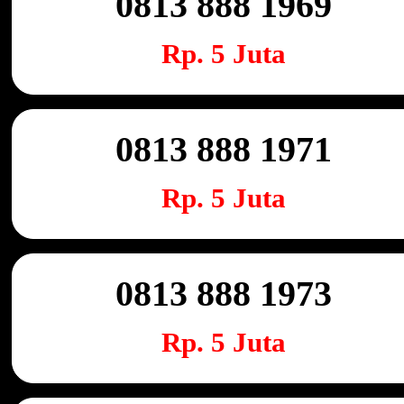
0813 888 1969
Rp. 5 Juta
0813 888 1971
Rp. 5 Juta
0813 888 1973
Rp. 5 Juta