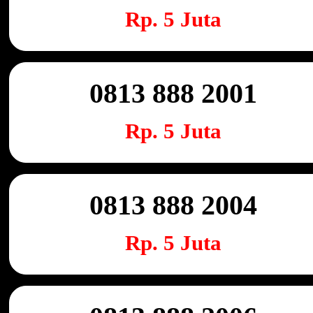
Rp. 5 Juta
0813 888 2001
Rp. 5 Juta
0813 888 2004
Rp. 5 Juta