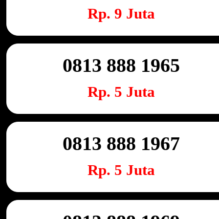
Rp. 9 Juta
0813 888 1965
Rp. 5 Juta
0813 888 1967
Rp. 5 Juta