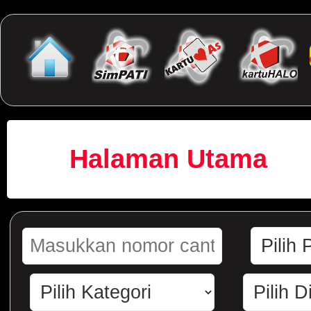
Halaman Utama