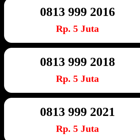
0813 999 2016
Rp. 5 Juta
0813 999 2018
Rp. 5 Juta
0813 999 2021
Rp. 5 Juta