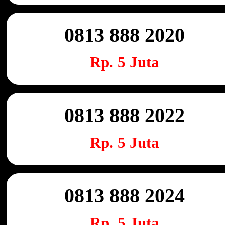
0813 888 2020
Rp. 5 Juta
0813 888 2022
Rp. 5 Juta
0813 888 2024
Rp. 5 Juta