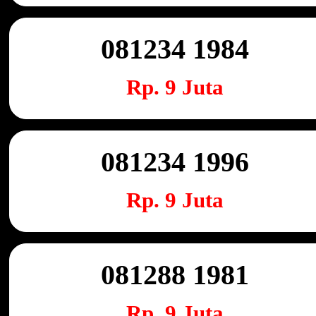
081234 1984
Rp. 9 Juta
081234 1996
Rp. 9 Juta
081288 1981
Rp. 9 Juta