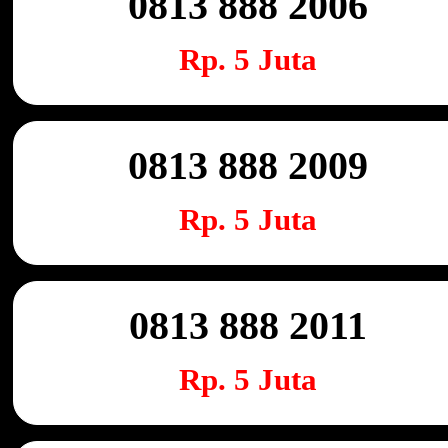
0813 888 2006
Rp. 5 Juta
0813 888 2009
Rp. 5 Juta
0813 888 2011
Rp. 5 Juta