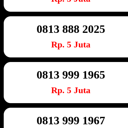
0813 888 2025
Rp. 5 Juta
0813 999 1965
Rp. 5 Juta
0813 999 1967