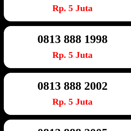
Rp. 5 Juta
0813 888 1998
Rp. 5 Juta
0813 888 2002
Rp. 5 Juta