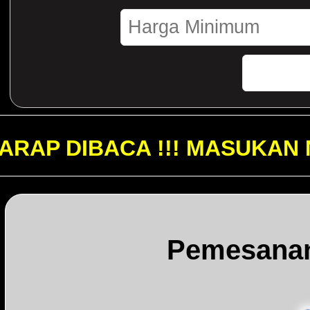
IBACA !!! MASUKAN NOMOR
Pemesanan