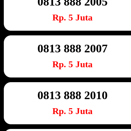
0813 888 2005
Rp. 5 Juta
0813 888 2007
Rp. 5 Juta
0813 888 2010
Rp. 5 Juta