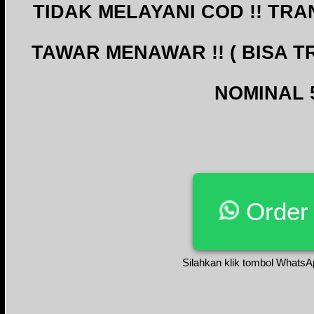
TIDAK MELAYANI COD !! TRA
TAWAR MENAWAR !! ( BISA 
NOMINAL 5
Order 
Silahkan klik tombol WhatsA