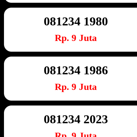
081234 1980
Rp. 9 Juta
081234 1986
Rp. 9 Juta
081234 2023
Rp. 9 Juta