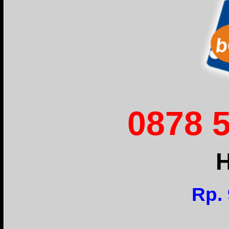
0878
H
Rp.