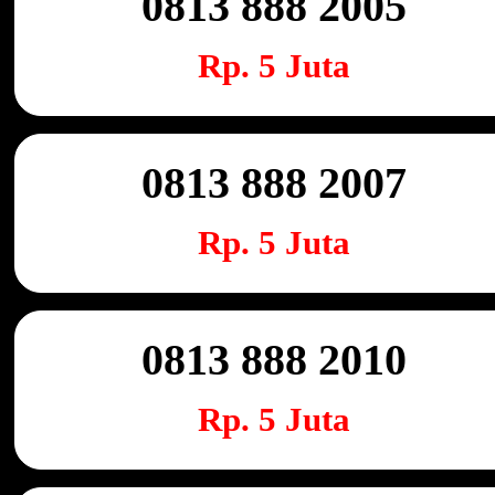
0813 888 2005
Rp. 5 Juta
0813 888 2007
Rp. 5 Juta
0813 888 2010
Rp. 5 Juta