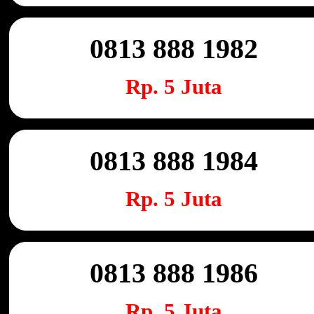
0813 888 1982
Rp. 5 Juta
0813 888 1984
Rp. 5 Juta
0813 888 1986
Rp. 5 Juta