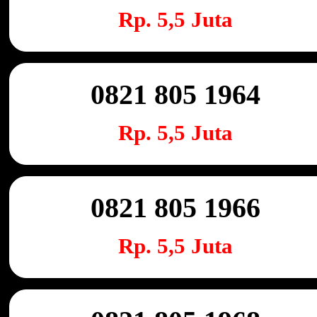
Rp. 5,5 Juta
0821 805 1964
Rp. 5,5 Juta
0821 805 1966
Rp. 5,5 Juta