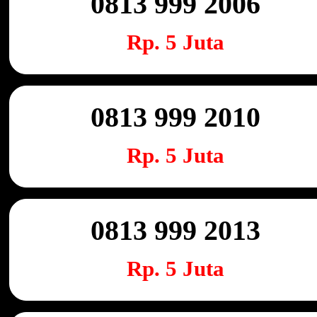
0813 999 2006
Rp. 5 Juta
0813 999 2010
Rp. 5 Juta
0813 999 2013
Rp. 5 Juta