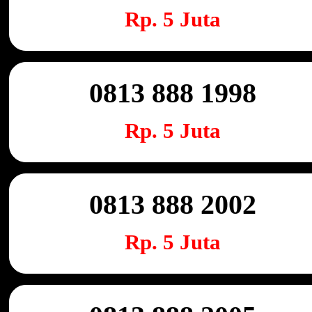
Rp. 5 Juta
0813 888 1998
Rp. 5 Juta
0813 888 2002
Rp. 5 Juta