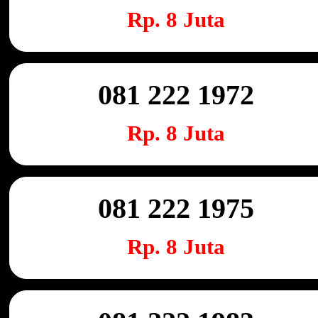
Rp. 8 Juta
081 222 1972
Rp. 8 Juta
081 222 1975
Rp. 8 Juta