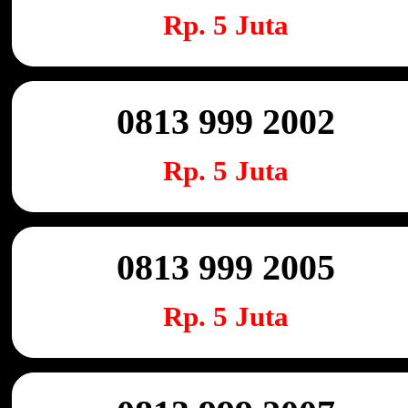
Rp. 5 Juta
0813 999 2002
Rp. 5 Juta
0813 999 2005
Rp. 5 Juta