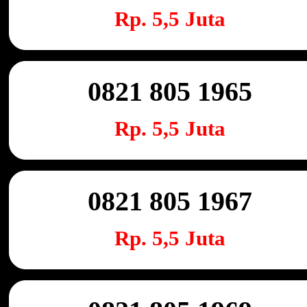
Rp. 5,5 Juta
0821 805 1965
Rp. 5,5 Juta
0821 805 1967
Rp. 5,5 Juta