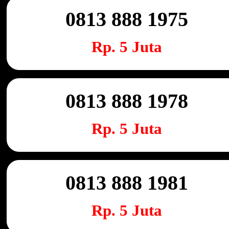
0813 888 1975
Rp. 5 Juta
0813 888 1978
Rp. 5 Juta
0813 888 1981
Rp. 5 Juta