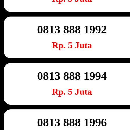
0813 888 1992
Rp. 5 Juta
0813 888 1994
Rp. 5 Juta
0813 888 1996