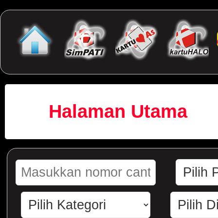
Halaman Utama