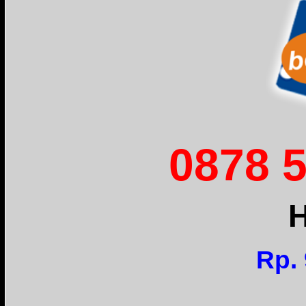
0878
5
H
Rp.