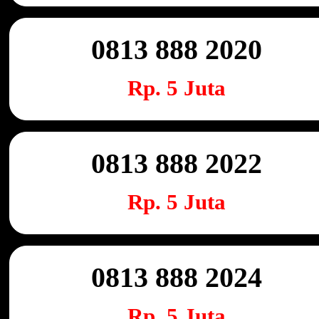
0813 888 2020
Rp. 5 Juta
0813 888 2022
Rp. 5 Juta
0813 888 2024
Rp. 5 Juta