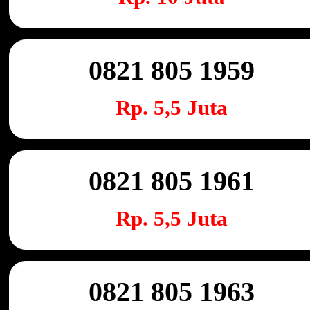
0821 805 1959
Rp. 5,5 Juta
0821 805 1961
Rp. 5,5 Juta
0821 805 1963