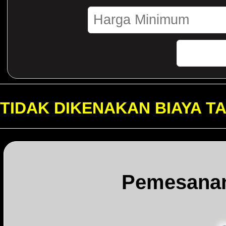
DIKENAKAN BIAYA TAMBAHAN
Pemesanan