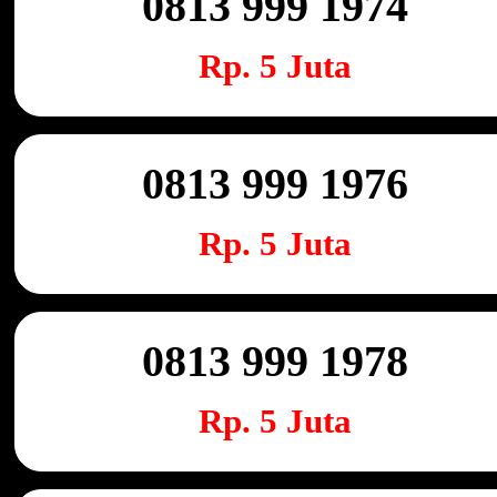
0813 999 1974
Rp. 5 Juta
0813 999 1976
Rp. 5 Juta
0813 999 1978
Rp. 5 Juta