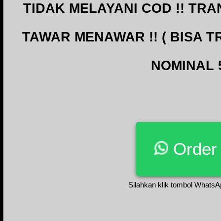
TIDAK MELAYANI COD !! TRA
TAWAR MENAWAR !! ( BISA 
NOMINAL 5
Order 
Silahkan klik tombol WhatsA