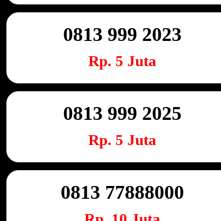
0813 999 2023
Rp. 5 Juta
0813 999 2025
Rp. 5 Juta
0813 77888000
Rp. 10 Juta