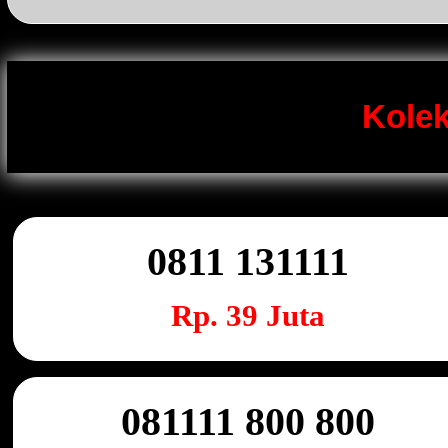
Kolek
0811 131111
Rp. 39 Juta
081111 800 800