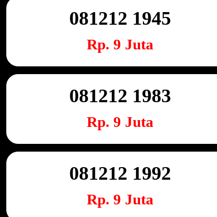
081212 1945
Rp. 9 Juta
081212 1983
Rp. 9 Juta
081212 1992
Rp. 9 Juta