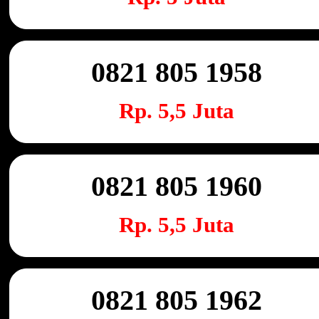
0821 805 1958
Rp. 5,5 Juta
0821 805 1960
Rp. 5,5 Juta
0821 805 1962