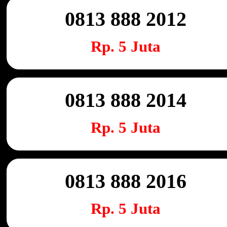
0813 888 2012
Rp. 5 Juta
0813 888 2014
Rp. 5 Juta
0813 888 2016
Rp. 5 Juta