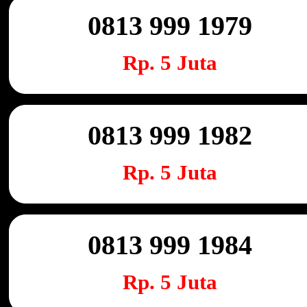
0813 999 1979
Rp. 5 Juta
0813 999 1982
Rp. 5 Juta
0813 999 1984
Rp. 5 Juta