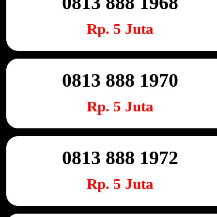
0813 888 1968
Rp. 5 Juta
0813 888 1970
Rp. 5 Juta
0813 888 1972
Rp. 5 Juta