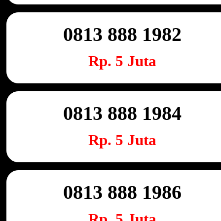
0813 888 1982
Rp. 5 Juta
0813 888 1984
Rp. 5 Juta
0813 888 1986
Rp. 5 Juta