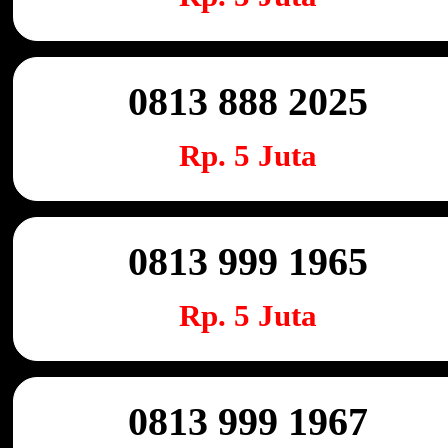
0813 888 2025
Rp. 5 Juta
0813 999 1965
Rp. 5 Juta
0813 999 1967