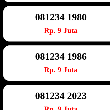
081234 1980
Rp. 9 Juta
081234 1986
Rp. 9 Juta
081234 2023
Rp. 9 Juta