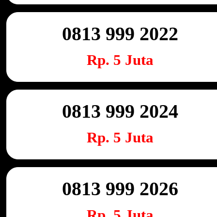
0813 999 2022
Rp. 5 Juta
0813 999 2024
Rp. 5 Juta
0813 999 2026
Rp. 5 Juta