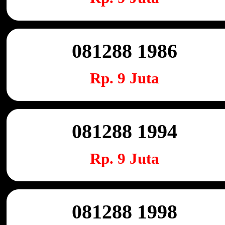
081288 1986
Rp. 9 Juta
081288 1994
Rp. 9 Juta
081288 1998