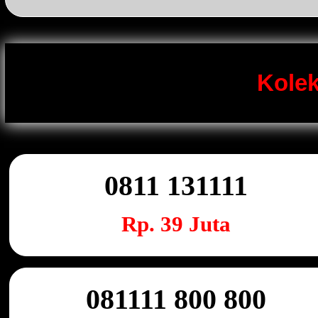
Kolek
0811 131111
Rp. 39 Juta
081111 800 800