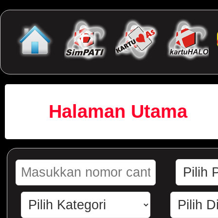
Halaman Utama