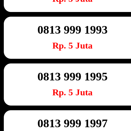
0813 999 1993
Rp. 5 Juta
0813 999 1995
Rp. 5 Juta
0813 999 1997