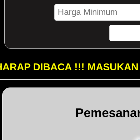
DIBACA !!! MASUKAN NOMOR
Pemesanan