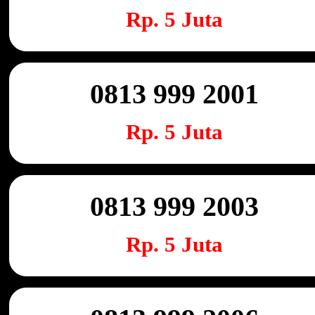
Rp. 5 Juta
0813 999 2001
Rp. 5 Juta
0813 999 2003
Rp. 5 Juta