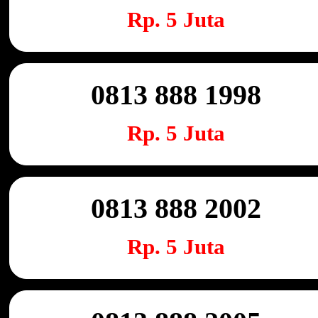
Rp. 5 Juta
0813 888 1998
Rp. 5 Juta
0813 888 2002
Rp. 5 Juta