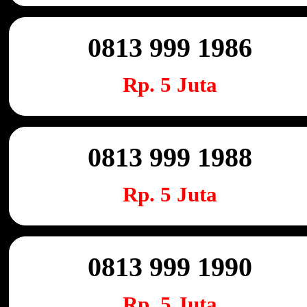
0813 999 1986
Rp. 5 Juta
0813 999 1988
Rp. 5 Juta
0813 999 1990
Rp. 5 Juta