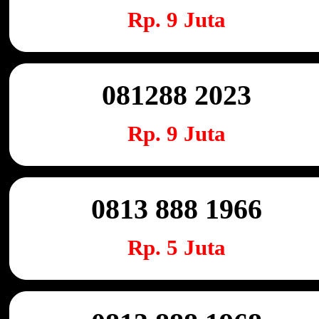
Rp. 9 Juta
081288 2023
Rp. 9 Juta
0813 888 1966
Rp. 5 Juta