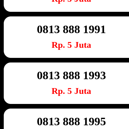
0813 888 1991
Rp. 5 Juta
0813 888 1993
Rp. 5 Juta
0813 888 1995