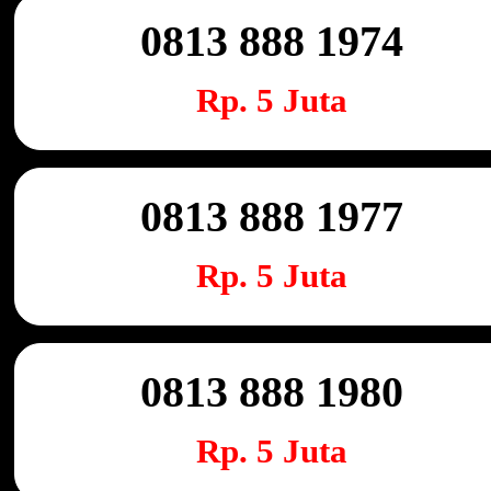
0813 888 1974
Rp. 5 Juta
0813 888 1977
Rp. 5 Juta
0813 888 1980
Rp. 5 Juta