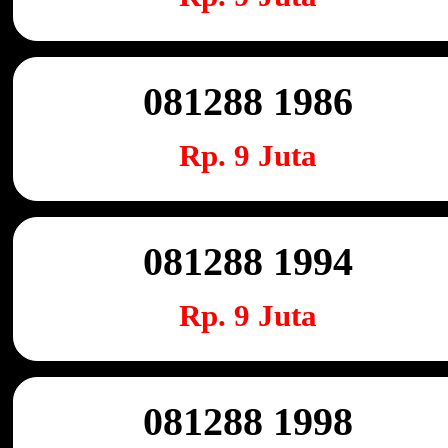
081288 1986
Rp. 9 Juta
081288 1994
Rp. 9 Juta
081288 1998