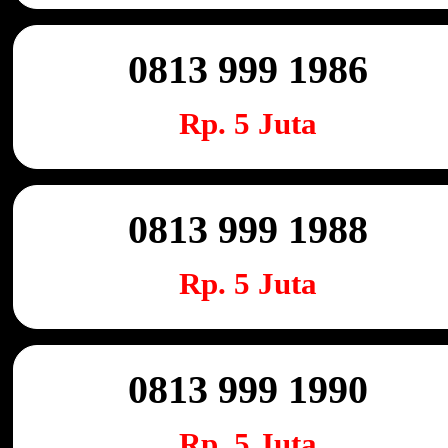
0813 999 1986
Rp. 5 Juta
0813 999 1988
Rp. 5 Juta
0813 999 1990
Rp. 5 Juta