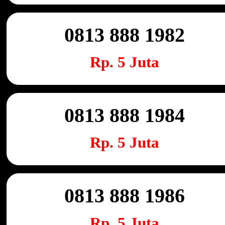
0813 888 1982
Rp. 5 Juta
0813 888 1984
Rp. 5 Juta
0813 888 1986
Rp. 5 Juta