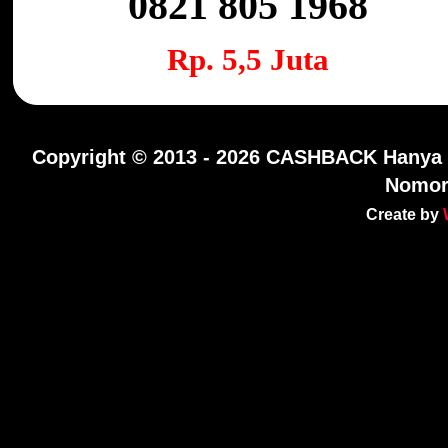
0821 805 1968
Rp. 5,5 Juta
Copyright © 2013 - 2026 CASHBACK Hanya d
Nomor 
Create by