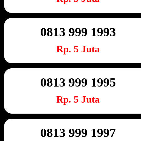
0813 999 1993
Rp. 5 Juta
0813 999 1995
Rp. 5 Juta
0813 999 1997