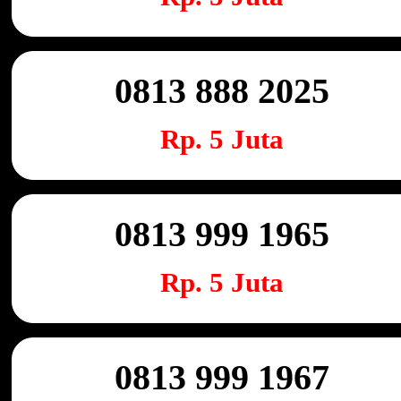
0813 888 2025
Rp. 5 Juta
0813 999 1965
Rp. 5 Juta
0813 999 1967