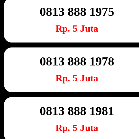
0813 888 1975
Rp. 5 Juta
0813 888 1978
Rp. 5 Juta
0813 888 1981
Rp. 5 Juta