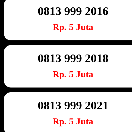
0813 999 2016
Rp. 5 Juta
0813 999 2018
Rp. 5 Juta
0813 999 2021
Rp. 5 Juta