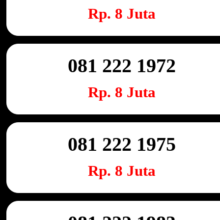
Rp. 8 Juta
081 222 1972
Rp. 8 Juta
081 222 1975
Rp. 8 Juta