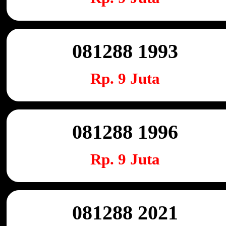
081288 1993
Rp. 9 Juta
081288 1996
Rp. 9 Juta
081288 2021