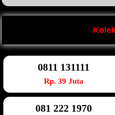
Kolek
0811 131111
Rp. 39 Juta
081 222 1970