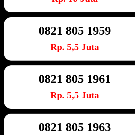
0821 805 1959
Rp. 5,5 Juta
0821 805 1961
Rp. 5,5 Juta
0821 805 1963