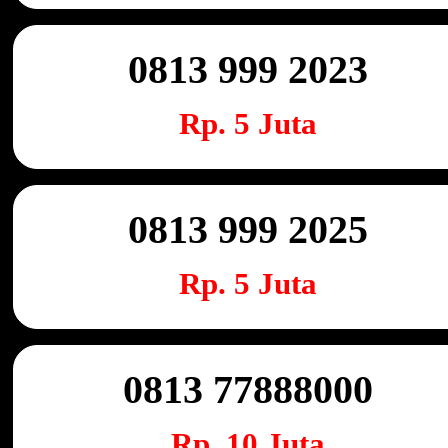
0813 999 2023
Rp. 5 Juta
0813 999 2025
Rp. 5 Juta
0813 77888000
Rp. 10 Juta