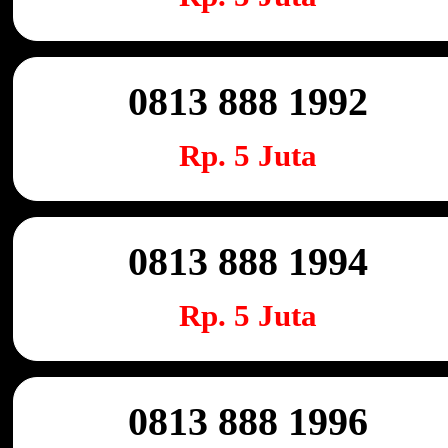
0813 888 1992
Rp. 5 Juta
0813 888 1994
Rp. 5 Juta
0813 888 1996