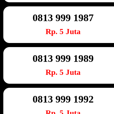
0813 999 1987
Rp. 5 Juta
0813 999 1989
Rp. 5 Juta
0813 999 1992
Rp. 5 Juta