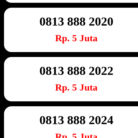
0813 888 2020
Rp. 5 Juta
0813 888 2022
Rp. 5 Juta
0813 888 2024
Rp. 5 Juta