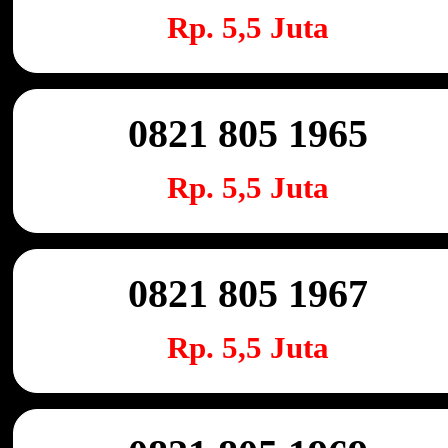
Rp. 5,5 Juta
0821 805 1965
Rp. 5,5 Juta
0821 805 1967
Rp. 5,5 Juta