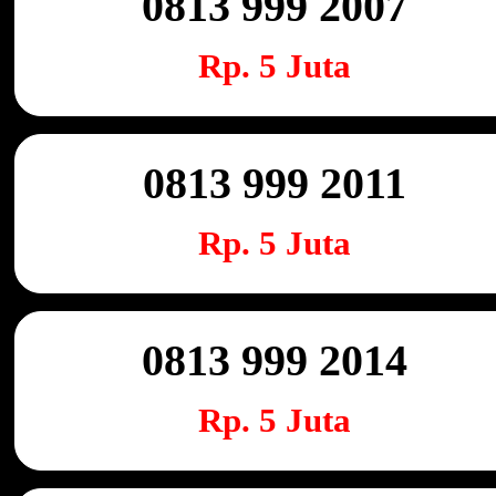
0813 999 2007
Rp. 5 Juta
0813 999 2011
Rp. 5 Juta
0813 999 2014
Rp. 5 Juta