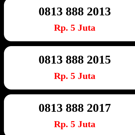
0813 888 2013
Rp. 5 Juta
0813 888 2015
Rp. 5 Juta
0813 888 2017
Rp. 5 Juta