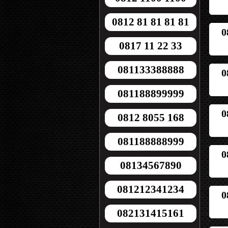
0812 81 81 81 81
0
0817 11 22 33
081133388888
0
081188899999
0
0812 8055 168
081188888999
0
08134567890
081212341234
0
082131415161