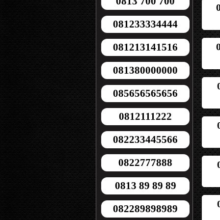
0813 700 700
081233334444
081213141516
081380000000
085656565656
0812111222
082233445566
0822777888
0813 89 89 89
082289898989