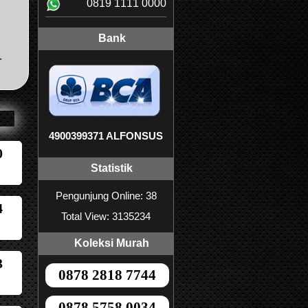
0819 1111 0000
Bank
.
4900399371 ALFONSUS
0
Statistik
Pengunjung Online: 38
4
Total View: 3135234
Koleksi Murah
3
0878 2818 7744
0878 5758 0034