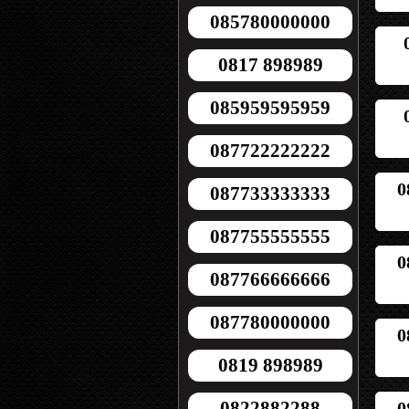
085780000000
0817 898989
085959595959
087722222222
0
087733333333
087755555555
0
087766666666
087780000000
0
0819 898989
0822882288
0