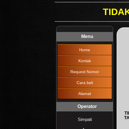
TIDAK DIKENAKAN B
Menu
Home
Kontak
Request Nomor
Cara beli
Alamat
Operator
T
T
Simpati