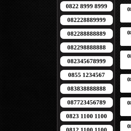
0822 8999 8999
0
082228889999
0
082288888889
082298888888
0
082345678999
0855 1234567
0
083838888888
087723456789
0
0823 1100 1100
0
0812 1100 1100