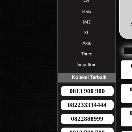
As
Halo
IM3
XL
Axis
Three
Smartfren
Koleksi Terbaik
0813 900 900
082233334444
0822888999