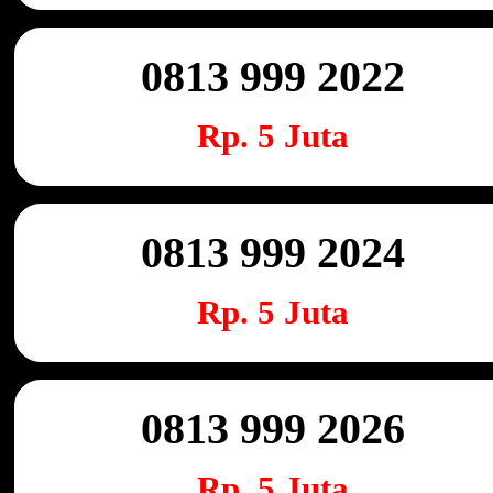
0813 999 2022
Rp. 5 Juta
0813 999 2024
Rp. 5 Juta
0813 999 2026
Rp. 5 Juta