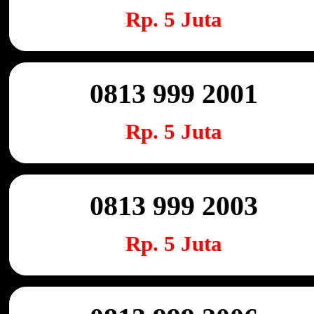
Rp. 5 Juta
0813 999 2001
Rp. 5 Juta
0813 999 2003
Rp. 5 Juta