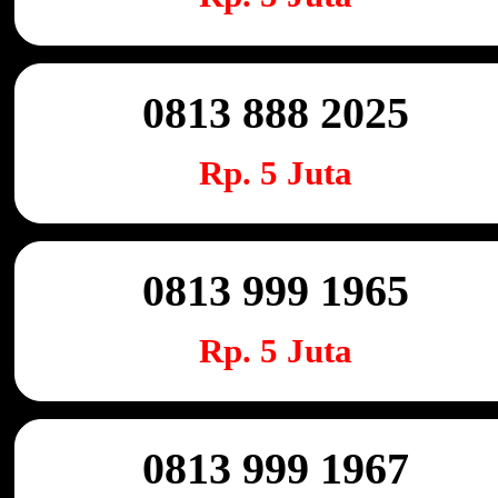
0813 888 2025
Rp. 5 Juta
0813 999 1965
Rp. 5 Juta
0813 999 1967