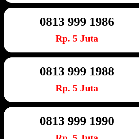
0813 999 1986
Rp. 5 Juta
0813 999 1988
Rp. 5 Juta
0813 999 1990
Rp. 5 Juta