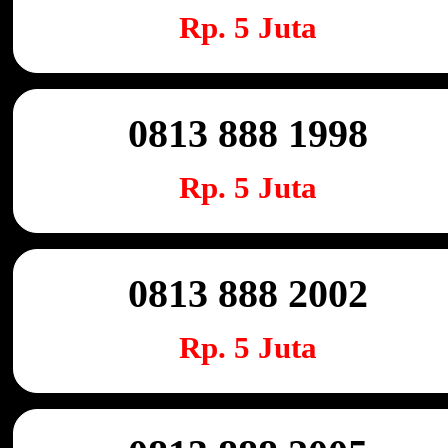
Rp. 5 Juta
0813 888 1998
Rp. 5 Juta
0813 888 2002
Rp. 5 Juta