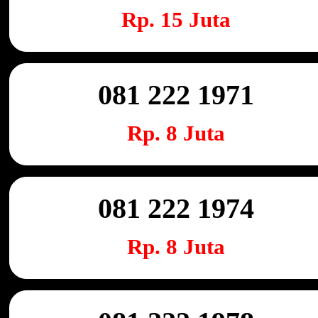
Rp. 15 Juta
081 222 1971
Rp. 8 Juta
081 222 1974
Rp. 8 Juta