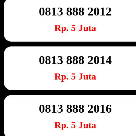
0813 888 2012
Rp. 5 Juta
0813 888 2014
Rp. 5 Juta
0813 888 2016
Rp. 5 Juta