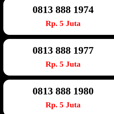
0813 888 1974
Rp. 5 Juta
0813 888 1977
Rp. 5 Juta
0813 888 1980
Rp. 5 Juta