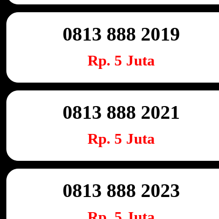
0813 888 2019
Rp. 5 Juta
0813 888 2021
Rp. 5 Juta
0813 888 2023
Rp. 5 Juta