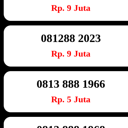
Rp. 9 Juta
081288 2023
Rp. 9 Juta
0813 888 1966
Rp. 5 Juta