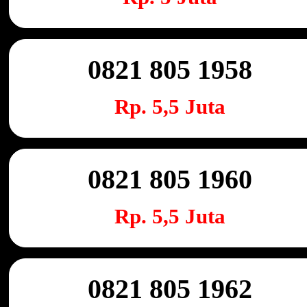
0821 805 1958
Rp. 5,5 Juta
0821 805 1960
Rp. 5,5 Juta
0821 805 1962