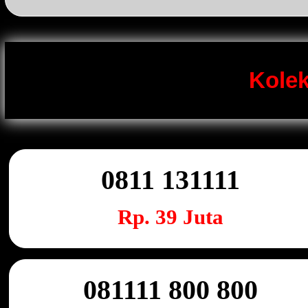
Kolek
0811 131111
Rp. 39 Juta
081111 800 800