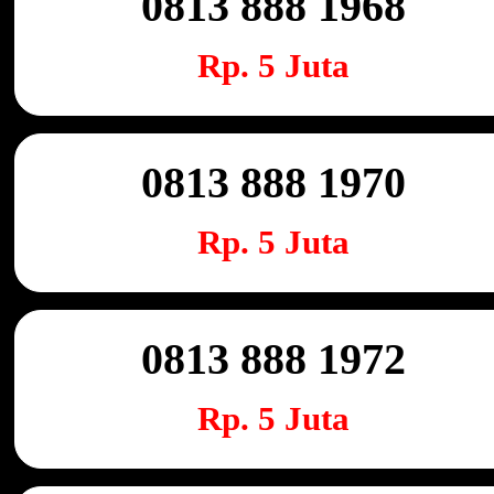
0813 888 1968
Rp. 5 Juta
0813 888 1970
Rp. 5 Juta
0813 888 1972
Rp. 5 Juta