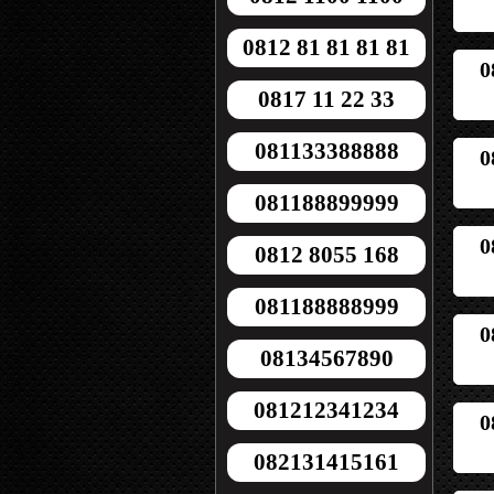
0812 81 81 81 81
0
0817 11 22 33
081133388888
0
081188899999
0
0812 8055 168
081188888999
0
08134567890
081212341234
0
082131415161