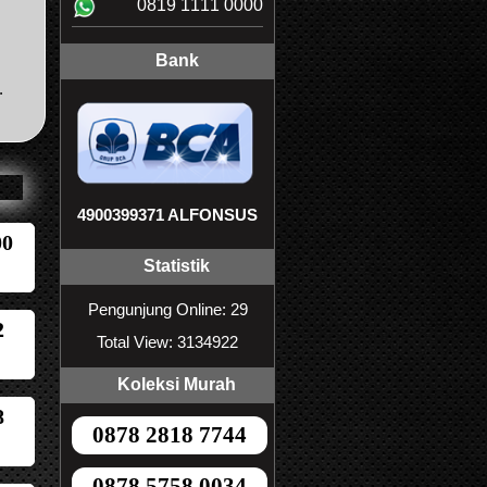
0819 1111 0000
Bank
.
4900399371 ALFONSUS
00
Statistik
Pengunjung Online: 29
2
Total View: 3134922
Koleksi Murah
8
0878 2818 7744
0878 5758 0034