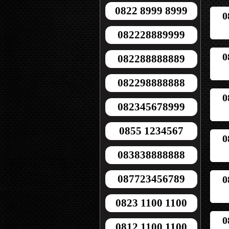
0822 8999 8999
0
082228889999
0
082288888889
082298888888
0
082345678999
0855 1234567
0
083838888888
087723456789
0
0823 1100 1100
0
0812 1100 1100