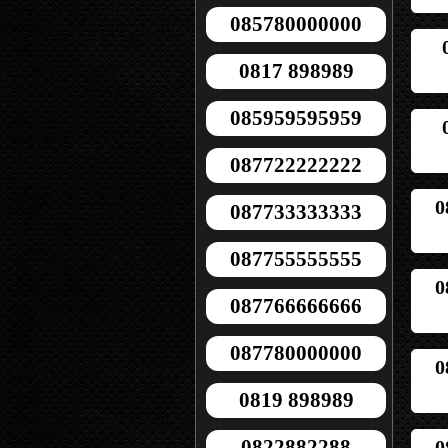
085780000000
0817 898989
085959595959
087722222222
0
087733333333
087755555555
0
087766666666
087780000000
0
0819 898989
0822882288
0