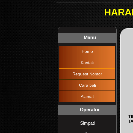
HARAP DIBACA !!!
Menu
Home
Kontak
Request Nomor
Cara beli
Alamat
Operator
T
T
Simpati