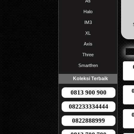
As
Halo
IM3
XL
Axis
Three
Smartfren
Koleksi Terbaik
0813 900 900
082233334444
0822888999