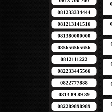
0813 700 700
081233334444
081213141516
081380000000
085656565656
0812111222
082233445566
0822777888
0813 89 89 89
082289898989