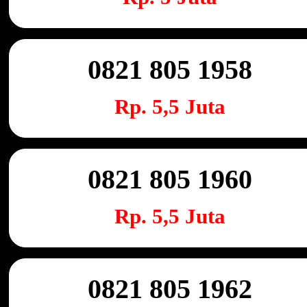
0821 805 1958
Rp. 5,5 Juta
0821 805 1960
Rp. 5,5 Juta
0821 805 1962