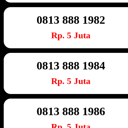
0813 888 1982
Rp. 5 Juta
0813 888 1984
Rp. 5 Juta
0813 888 1986
Rp. 5 Juta