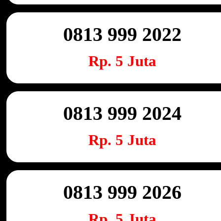
0813 999 2022
Rp. 5 Juta
0813 999 2024
Rp. 5 Juta
0813 999 2026
Rp. 5 Juta