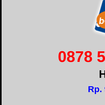
0878
5
H
Rp.