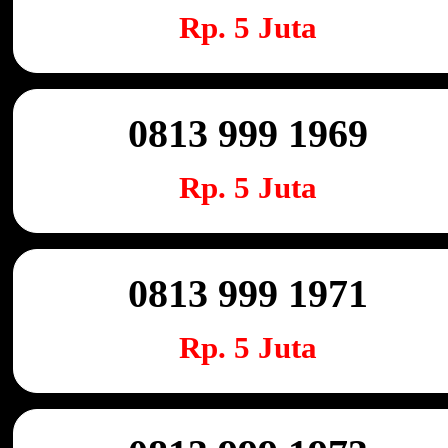
Rp. 5 Juta
0813 999 1969
Rp. 5 Juta
0813 999 1971
Rp. 5 Juta