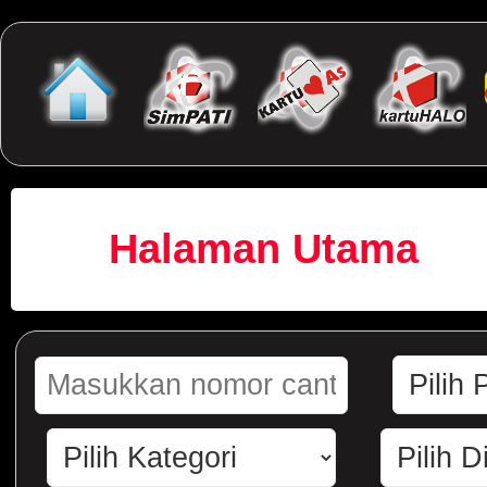
Halaman Utama