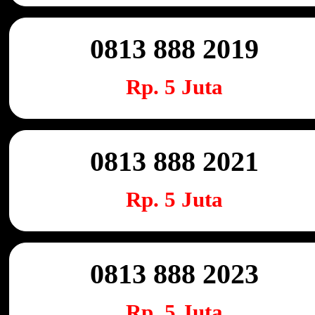
0813 888 2019
Rp. 5 Juta
0813 888 2021
Rp. 5 Juta
0813 888 2023
Rp. 5 Juta