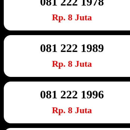
081 222 1978
Rp. 8 Juta
081 222 1989
Rp. 8 Juta
081 222 1996
Rp. 8 Juta