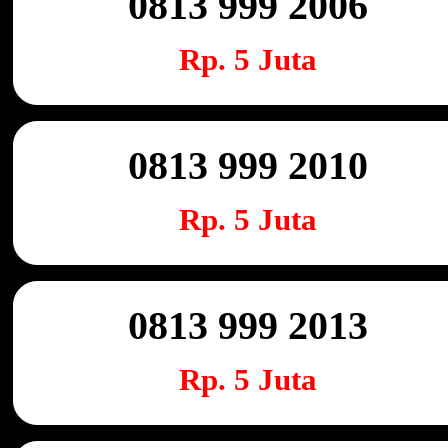
0813 999 2006
Rp. 5 Juta
0813 999 2010
Rp. 5 Juta
0813 999 2013
Rp. 5 Juta