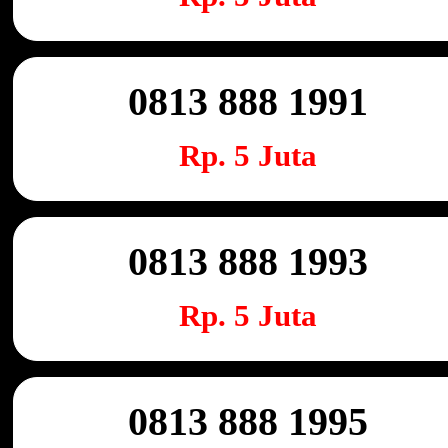
0813 888 1991
Rp. 5 Juta
0813 888 1993
Rp. 5 Juta
0813 888 1995